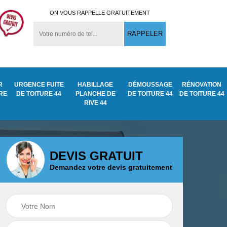
ON VOUS RAPPELLE GRATUITEMENT
R
URGENCE FUITE
HABILLAGE
DÉMOUSSAGE
RÉNOVATION
URE
DE TOITURE 44
PLANCHE DE
DE TOITURE 44
DE TOITURE 44
RIVE 44
DEVIS GRATUIT
Demandez votre devis gratuitement
Démoussage
ite
Traitement anti
nettoyage de tuile
mousse toiture 44
44