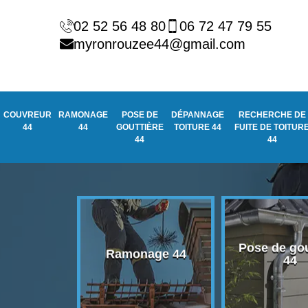
02 52 56 48 80
06 72 47 79 55
myronrouzee44@gmail.com
COUVREUR
RAMONAGE
POSE DE
DÉPANNAGE
RECHERCHE DE
44
44
GOUTTIÈRE
TOITURE 44
FUITE DE TOITUR
44
44
Pose de gou
eur 44
Ramonage 44
44