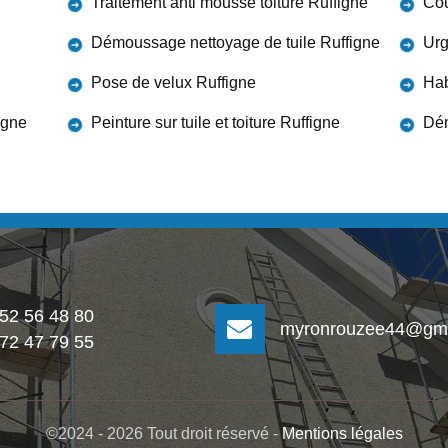
Traitement anti mousse toiture Ruffigne
Cou
Démoussage nettoyage de tuile Ruffigne
Urg
Pose de velux Ruffigne
Hab
igne
Peinture sur tuile et toiture Ruffigne
Dém
 52 56 48 80
myronrouzee44@gma
 72 47 79 55
©2024 - 2026 Tout droit réservé -
Mentions légales