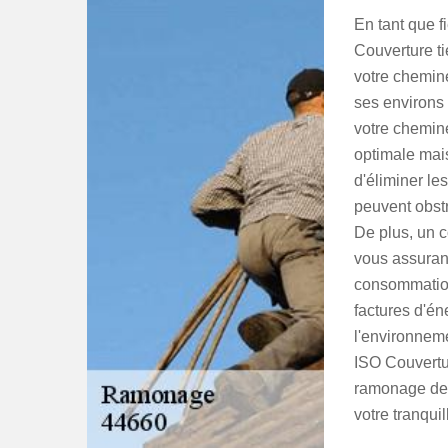
En tant que 
Couverture ti
votre cheminé
ses environs 
votre chemin
optimale mais
d'éliminer le
peuvent obst
De plus, un c
vous assurant
consommation
factures d'é
l'environneme
ISO Couvertu
ramonage de q
votre tranquill