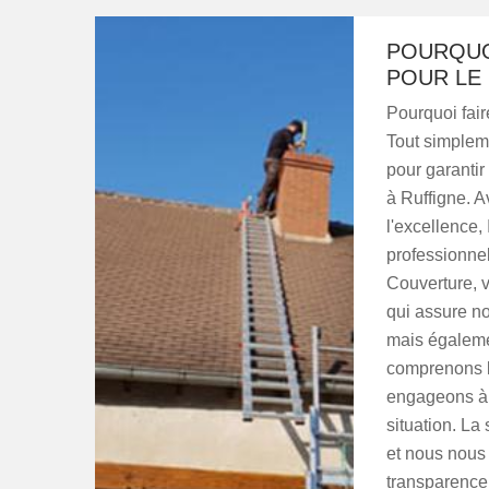
POURQUO
POUR LE 
Pourquoi fai
Tout simpleme
pour garantir 
à Ruffigne. 
l'excellence,
professionne
Couverture, 
qui assure n
mais égalemen
comprenons l
engageons à o
situation. La 
et nous nous 
transparence. 