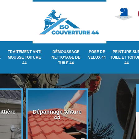
TRAITEMENT ANTI
DÉMOUSSAGE
POSE DE
PEINTURE SU
E
MOUSSE TOITURE
NETTOYAGE DE
VELUX 44
TUILE ET TOIT
44
TUILE 44
44
ttière
Dépannage toiture
Recherche de fu
44
de toiture 44