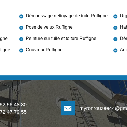
Démoussage nettoyage de tuile Ruffigne
Urg
Pose de velux Ruffigne
Hab
igne
Peinture sur tuile et toiture Ruffigne
Dém
ffigne
Couvreur Ruffigne
Art
 52 56 48 80
myronrouzee44@gma
 72 47 79 55