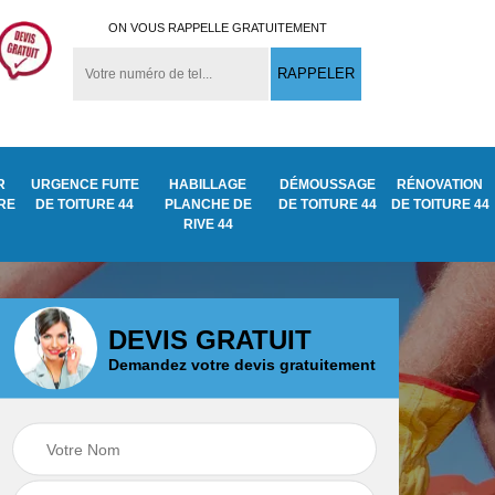
ON VOUS RAPPELLE GRATUITEMENT
R
URGENCE FUITE
HABILLAGE
DÉMOUSSAGE
RÉNOVATION
URE
DE TOITURE 44
PLANCHE DE
DE TOITURE 44
DE TOITURE 44
RIVE 44
DEVIS GRATUIT
Demandez votre devis gratuitement
Démoussage
ite
Traitement anti
nettoyage de tuile
mousse toiture 44
44