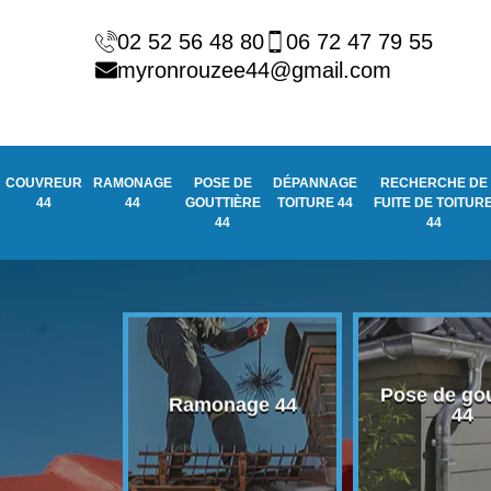
02 52 56 48 80
06 72 47 79 55
myronrouzee44@gmail.com
COUVREUR
RAMONAGE
POSE DE
DÉPANNAGE
RECHERCHE DE
44
44
GOUTTIÈRE
TOITURE 44
FUITE DE TOITUR
44
44
Pose de gou
eur 44
Ramonage 44
44