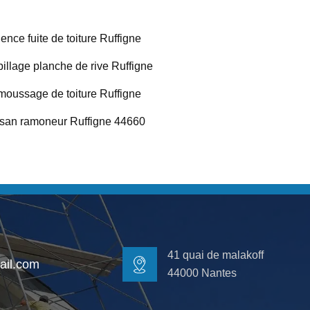
ence fuite de toiture Ruffigne
illage planche de rive Ruffigne
oussage de toiture Ruffigne
isan ramoneur Ruffigne 44660
41 quai de malakoff
il.com
44000 Nantes