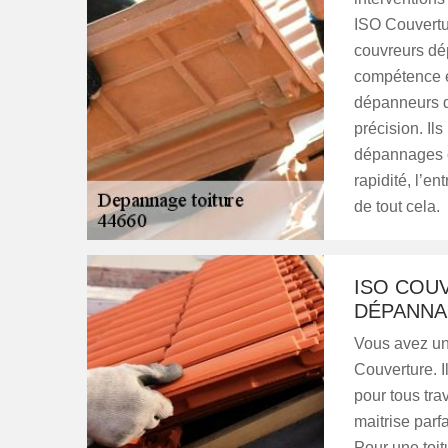
ISO Couvertur
couvreurs dé
compétence et
dépanneurs d
précision. Ils
dépannages c
rapidité, l’en
de tout cela.
ISO COU
DÉPANNA
Vous avez un 
Couverture. I
pour tous tra
maitrise parf
Pour une toit