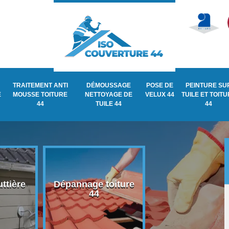
TRAITEMENT ANTI
DÉMOUSSAGE
POSE DE
PEINTURE SU
E
MOUSSE TOITURE
NETTOYAGE DE
VELUX 44
TUILE ET TOIT
44
TUILE 44
44
ttière
Dépannage toiture
Recherche de fu
44
de toiture 44