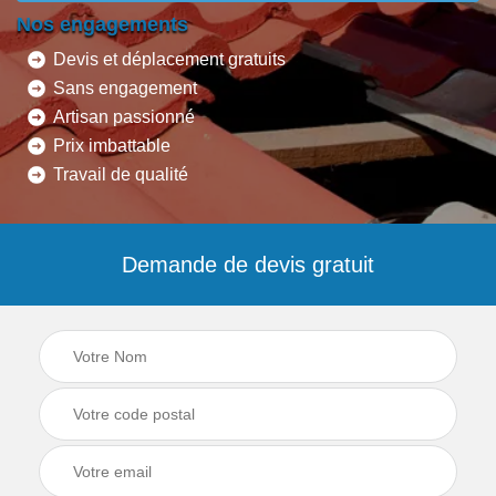
Nos engagements
Devis et déplacement gratuits
Sans engagement
Artisan passionné
Prix imbattable
Travail de qualité
Demande de devis gratuit