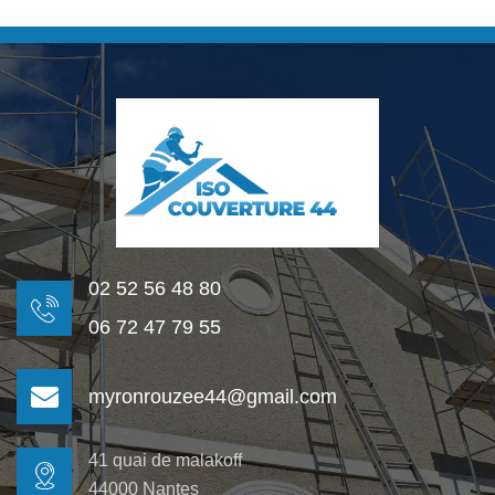
02 52 56 48 80
06 72 47 79 55
myronrouzee44@gmail.com
41 quai de malakoff
44000 Nantes