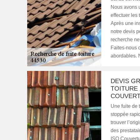
Nous avons 
effectuer les 
Après une ins
notre devis p
recherche ne
Faites-nous c
abordables. N
DEVIS G
TOITURE 
COUVER
Une fuite de 
stoppée rapid
trouver l’orig
des prestatai
ISO Couvertur