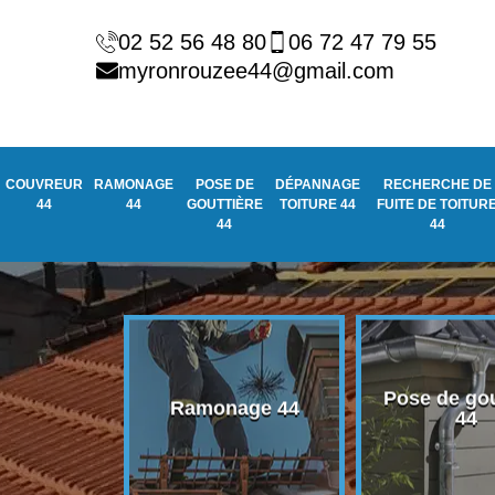
02 52 56 48 80
06 72 47 79 55
myronrouzee44@gmail.com
COUVREUR
RAMONAGE
POSE DE
DÉPANNAGE
RECHERCHE DE
44
44
GOUTTIÈRE
TOITURE 44
FUITE DE TOITUR
44
44
Pose de gou
eur 44
Ramonage 44
44