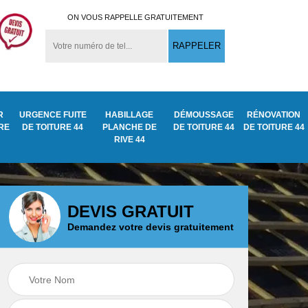
ON VOUS RAPPELLE GRATUITEMENT
R
URGENCE FUITE
HABILLAGE
DÉMOUSSAGE
RÉNOVATION
URE
DE TOITURE 44
PLANCHE DE
DE TOITURE 44
DE TOITURE 44
RIVE 44
DEVIS GRATUIT
Demandez votre devis gratuitement
Démoussage
ite
Traitement anti
nettoyage de tuile
mousse toiture 44
44