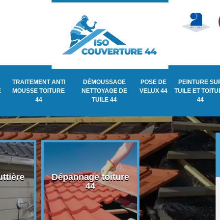
TRAITEMENT ANTI
DÉMOUSSAGE
POSE DE
PEINTURE SU
E
MOUSSE TOITURE
NETTOYAGE DE
VELUX 44
TUILE ET TOIT
44
TUILE 44
44
ttière
Dépannage toiture
Recherche de fu
44
de toiture 44