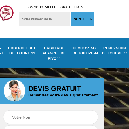
ON VOUS RAPPELLE GRATUITEMENT
R
URGENCE FUITE
HABILLAGE
DÉMOUSSAGE
RÉNOVATION
URE
DE TOITURE 44
PLANCHE DE
DE TOITURE 44
DE TOITURE 44
RIVE 44
DEVIS GRATUIT
Demandez votre devis gratuitement
Démoussage
ite
Traitement anti
nettoyage de tuile
mousse toiture 44
44