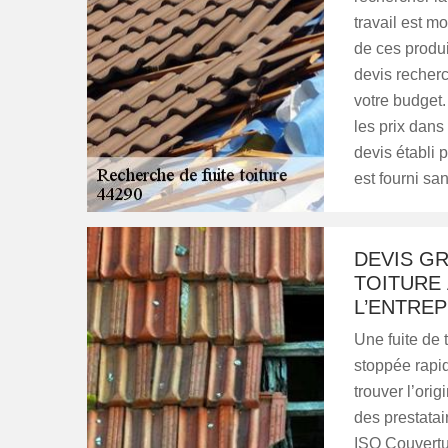
travail est mo
de ces produi
devis recherc
votre budget
les prix dans
devis établi 
est fourni san
DEVIS G
TOITURE
L’ENTRE
Une fuite de 
stoppée rapid
trouver l’orig
des prestatai
ISO Couvertur