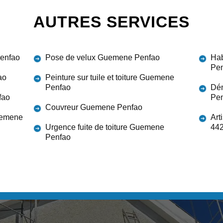
AUTRES SERVICES
Penfao
Pose de velux Guemene Penfao
Hab
Pe
ao
Peinture sur tuile et toiture Guemene
Penfao
Dém
fao
Pe
Couvreur Guemene Penfao
Guemene
Art
Urgence fuite de toiture Guemene
44
Penfao