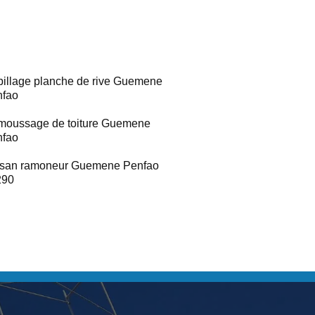
illage planche de rive Guemene
nfao
oussage de toiture Guemene
nfao
isan ramoneur Guemene Penfao
290