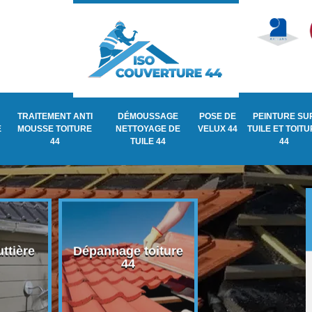
TRAITEMENT ANTI
DÉMOUSSAGE
POSE DE
PEINTURE SU
E
MOUSSE TOITURE
NETTOYAGE DE
VELUX 44
TUILE ET TOIT
44
TUILE 44
44
ttière
Dépannage toiture
Recherche de fu
44
de toiture 44