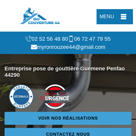
MENU
02 52 56 48 80
06 72 47 79 55
myronrouzee44@gmail.com
Entreprise pose de gouttière Guemene Penfao
44290
VOIR NOS RÉALISATIONS
CONTACTEZ NOUS