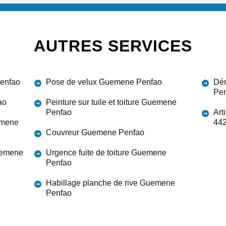
AUTRES SERVICES
Penfao
Pose de velux Guemene Penfao
Dém
Pe
ao
Peinture sur tuile et toiture Guemene
Penfao
Art
emene
44
Couvreur Guemene Penfao
Guemene
Urgence fuite de toiture Guemene
Penfao
Habillage planche de rive Guemene
Penfao