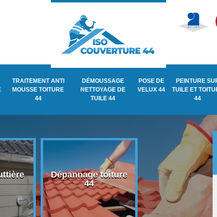
TRAITEMENT ANTI
DÉMOUSSAGE
POSE DE
PEINTURE SU
E
MOUSSE TOITURE
NETTOYAGE DE
VELUX 44
TUILE ET TOIT
44
TUILE 44
44
ttière
Dépannage toiture
Recherche de fu
44
de toiture 44