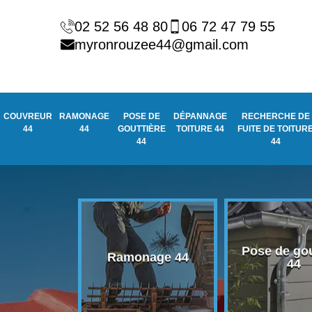
02 52 56 48 80
06 72 47 79 55
myronrouzee44@gmail.com
COUVREUR
RAMONAGE
POSE DE
DÉPANNAGE
RECHERCHE DE
44
44
GOUTTIÈRE
TOITURE 44
FUITE DE TOITUR
44
44
Pose de gou
eur 44
Ramonage 44
44