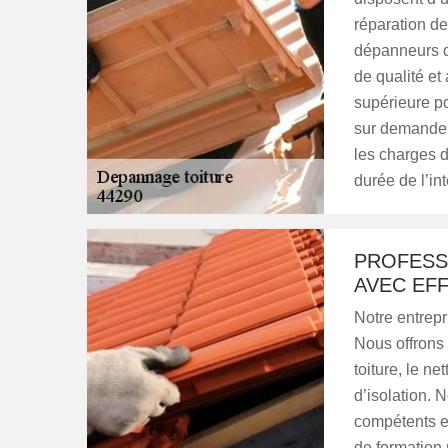
réparation de
dépanneurs d
de qualité et 
supérieure po
sur demande u
les charges 
durée de l’in
PROFESS
AVEC EFF
Notre entrepr
Nous offrons
toiture, le ne
d’isolation. 
compétents et
de formation 