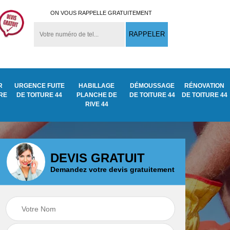
ON VOUS RAPPELLE GRATUITEMENT
R
URGENCE FUITE
HABILLAGE
DÉMOUSSAGE
RÉNOVATION
URE
DE TOITURE 44
PLANCHE DE
DE TOITURE 44
DE TOITURE 44
RIVE 44
DEVIS GRATUIT
Demandez votre devis gratuitement
Démoussage
ite
Traitement anti
nettoyage de tuile
mousse toiture 44
44