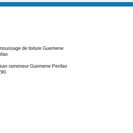
oussage de toiture Guemene
nfao
isan ramoneur Guemene Penfao
290