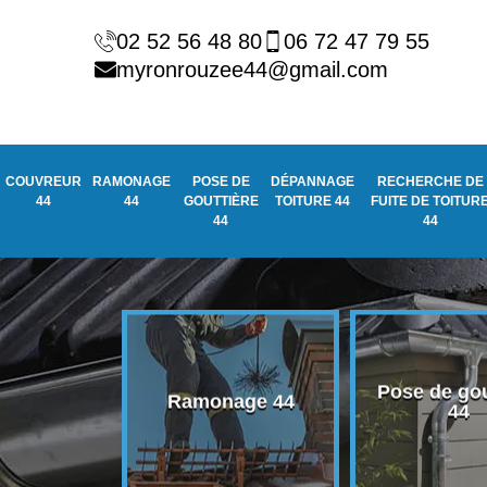
02 52 56 48 80
06 72 47 79 55
myronrouzee44@gmail.com
COUVREUR
RAMONAGE
POSE DE
DÉPANNAGE
RECHERCHE DE
44
44
GOUTTIÈRE
TOITURE 44
FUITE DE TOITUR
44
44
Pose de gou
eur 44
Ramonage 44
44