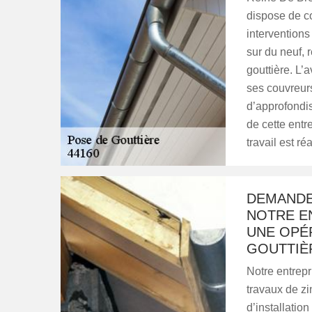
dispose de c
interventions 
sur du neuf, 
gouttière. L’a
ses couvreurs
d’approfondi
de cette entr
travail est r
DEMANDE
NOTRE E
UNE OPÉ
GOUTTIÈ
Notre entrepr
travaux de zi
d’installatio