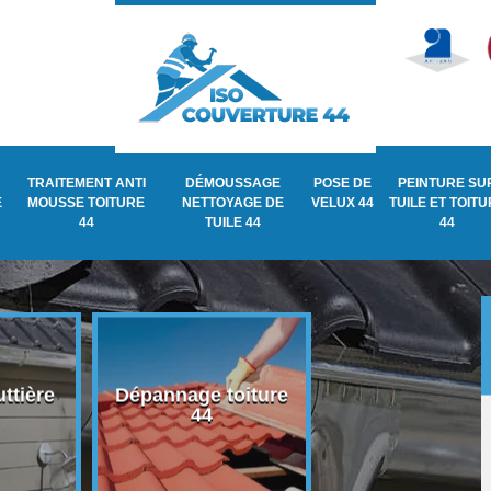
TRAITEMENT ANTI
DÉMOUSSAGE
POSE DE
PEINTURE SU
E
MOUSSE TOITURE
NETTOYAGE DE
VELUX 44
TUILE ET TOIT
44
TUILE 44
44
ttière
Dépannage toiture
Recherche de fu
44
de toiture 44