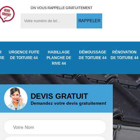
ON VOUS RAPPELLE GRATUITEMENT
R
URGENCE FUITE
HABILLAGE
DÉMOUSSAGE
RÉNOVATION
URE
DE TOITURE 44
PLANCHE DE
DE TOITURE 44
DE TOITURE 44
RIVE 44
DEVIS GRATUIT
Demandez votre devis gratuitement
Démoussage
ite
Traitement anti
nettoyage de tuile
mousse toiture 44
44