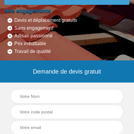
Nos engagements
Devis et déplacement gratuits
Sans engagement
Artisan passionné
Prix imbattable
Travail de qualité
Demande de devis gratuit