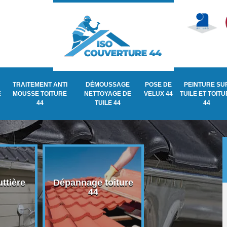
TRAITEMENT ANTI
DÉMOUSSAGE
POSE DE
PEINTURE SU
E
MOUSSE TOITURE
NETTOYAGE DE
VELUX 44
TUILE ET TOIT
44
TUILE 44
44
ttière
Dépannage toiture
Recherche de fu
44
de toiture 44