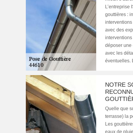
L’entreprise 
gouttières : 
interventions
avec des exp
interventions 
déposer une d
avec les détai
éventuelles. 
NOTRE S
RECONNU
GOUTTIÈR
Quelle que soi
terrasse) la 
Les gouttière
eaux de pluie