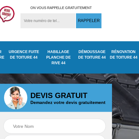
ON VOUS RAPPELLE GRATUITEMENT
R
URGENCE FUITE
HABILLAGE
DÉMOUSSAGE
RÉNOVATION
URE
DE TOITURE 44
PLANCHE DE
DE TOITURE 44
DE TOITURE 44
RIVE 44
DEVIS GRATUIT
Demandez votre devis gratuitement
Démoussage
ite
Traitement anti
nettoyage de tuile
mousse toiture 44
44