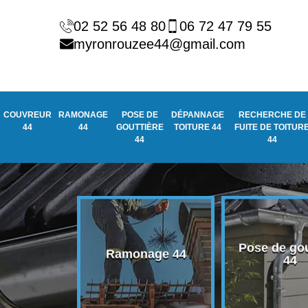
02 52 56 48 80
06 72 47 79 55
myronrouzee44@gmail.com
COUVREUR
RAMONAGE
POSE DE
DÉPANNAGE
RECHERCHE DE
44
44
GOUTTIÈRE
TOITURE 44
FUITE DE TOITUR
44
44
Pose de gou
eur 44
Ramonage 44
44