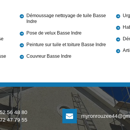
Démoussage nettoyage de tuile Basse
Urg
Indre
Hab
Pose de velux Basse Indre
se
Dém
Peinture sur tuile et toiture Basse Indre
Art
sse
Couvreur Basse Indre
 52 56 48 80
myronrouzee44@gma
 72 47 79 55