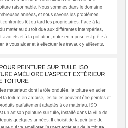
 toiture raisonnable. Nous sommes dans le domaine
mbreuses années, et nous savons les problèmes
 confrontés tôt ou tard les propriétaires. Face à la
 du matériau du toit due aux différentes intempéries,
raviolets et à la pollution, notre entreprise est prête à
r, à vous aider et à effectuer les travaux y afférents.
POUR PEINTURE SUR TUILE ISO
URE AMÉLIORE L’ASPECT EXTÉRIEUR
E TOITURE
s matériaux dont la tôle ondulée, la toiture en acier
 la toiture en ardoise, les tuiles peuvent être peintes et
 produits parfaitement adaptés à ce matériau. ISO
 un artisan peinture sur tuile, installé dans la ville de
epuis quelques années. Il choisit de la peinture de
eure qui va améliorer l’aspect extérieur de la toiture.