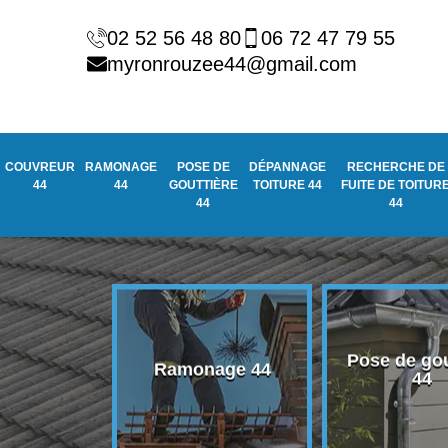
02 52 56 48 80
06 72 47 79 55
myronrouzee44@gmail.com
COUVREUR
RAMONAGE
POSE DE
DÉPANNAGE
RECHERCHE DE
44
44
GOUTTIÈRE
TOITURE 44
FUITE DE TOITUR
44
44
Pose de gou
eur 44
Ramonage 44
44