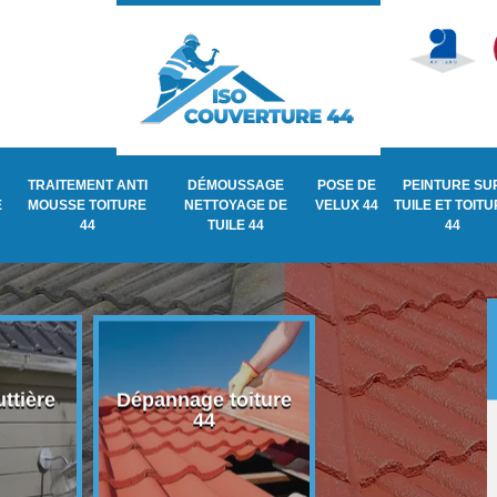
TRAITEMENT ANTI
DÉMOUSSAGE
POSE DE
PEINTURE SU
E
MOUSSE TOITURE
NETTOYAGE DE
VELUX 44
TUILE ET TOIT
44
TUILE 44
44
ttière
Dépannage toiture
Recherche de fu
44
de toiture 44