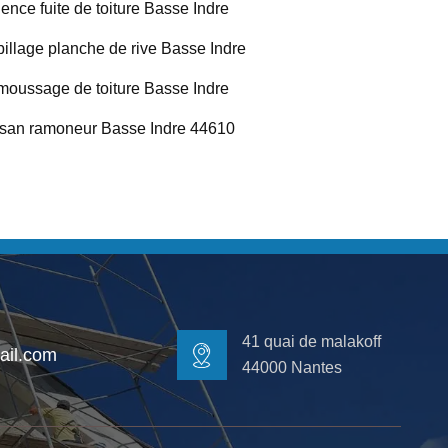
ence fuite de toiture Basse Indre
illage planche de rive Basse Indre
oussage de toiture Basse Indre
isan ramoneur Basse Indre 44610
41 quai de malakoff
il.com
44000 Nantes