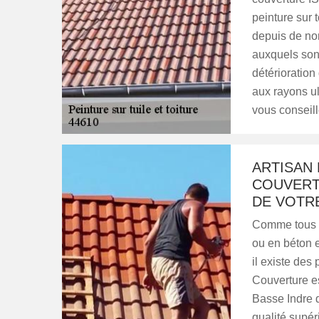
peinture sur
depuis de no
auxquels sont
détérioration
aux rayons ult
vous conseille
ARTISAN 
COUVERT
DE VOTR
Comme tous le
ou en béton et
il existe des
Couverture est
Basse Indre d
qualité supéri