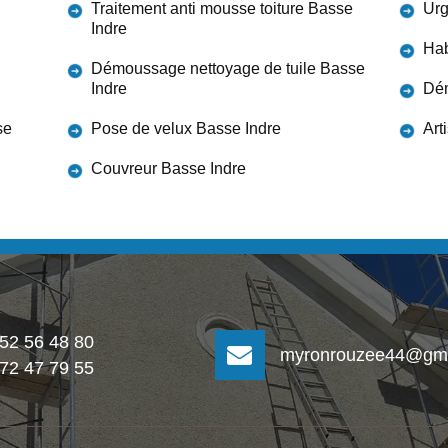
Traitement anti mousse toiture Basse
Urg
Indre
Hab
Démoussage nettoyage de tuile Basse
Indre
Dém
se
Pose de velux Basse Indre
Art
Couvreur Basse Indre
 52 56 48 80
myronrouzee44@gma
 72 47 79 55