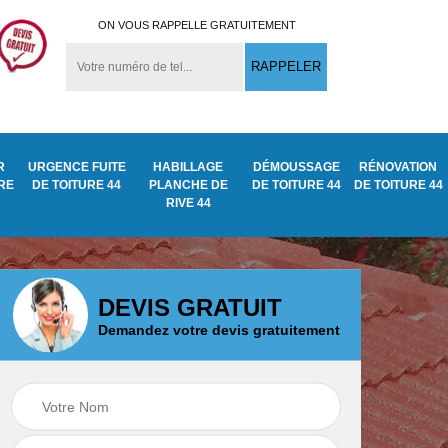
ON VOUS RAPPELLE GRATUITEMENT
R
URGENCE FUITE
HABILLAGE
DÉMOUSSAGE
RÉNOVATION
URE
DE TOITURE 44
PLANCHE DE
DE TOITURE 44
DE TOITURE 44
RIVE 44
DEVIS GRATUIT
Demandez votre devis gratuitement
Démoussage
ite
Traitement anti
nettoyage de tuile
mousse toiture 44
44