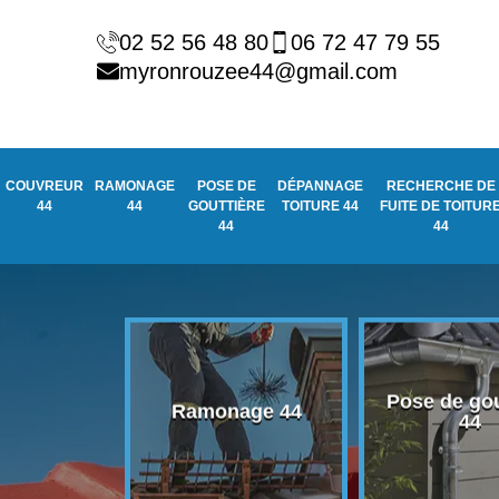
02 52 56 48 80
06 72 47 79 55
myronrouzee44@gmail.com
COUVREUR
RAMONAGE
POSE DE
DÉPANNAGE
RECHERCHE DE
44
44
GOUTTIÈRE
TOITURE 44
FUITE DE TOITUR
44
44
Pose de gou
eur 44
Ramonage 44
44