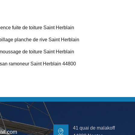
ence fuite de toiture Saint Herblain
illage planche de rive Saint Herblain
oussage de toiture Saint Herblain
isan ramoneur Saint Herblain 44800
41 quai de malakoff
il.com