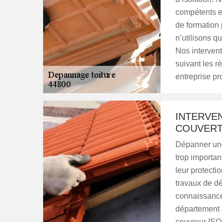
compétents et
de formation 
n’utilisons q
Nos intervent
suivant les r
entreprise pr
INTERVEN
COUVERT
Dépanner une 
trop importan
leur protecti
travaux de dé
connaissances
département 4
couvreur ISO 