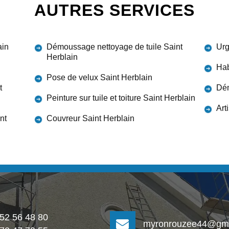
AUTRES SERVICES
ain
Démoussage nettoyage de tuile Saint
Urg
Herblain
Hab
Pose de velux Saint Herblain
t
Dém
Peinture sur tuile et toiture Saint Herblain
Art
nt
Couvreur Saint Herblain
 52 56 48 80
myronrouzee44@gma