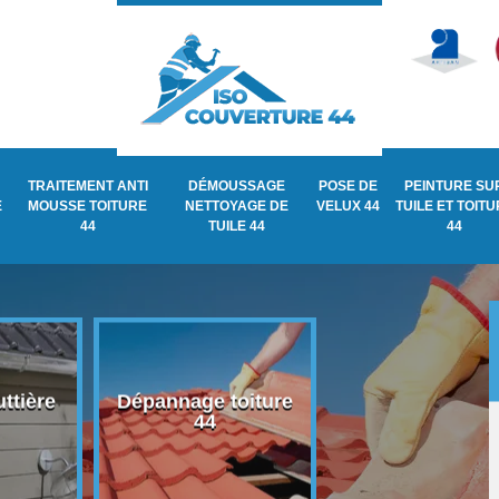
TRAITEMENT ANTI
DÉMOUSSAGE
POSE DE
PEINTURE SU
E
MOUSSE TOITURE
NETTOYAGE DE
VELUX 44
TUILE ET TOIT
44
TUILE 44
44
ttière
Dépannage toiture
Recherche de fu
44
de toiture 44