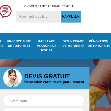
ON VOUS RAPPELLE GRATUITEMENT
R
URGENCE FUITE
HABILLAGE
DÉMOUSSAGE
RÉNOVATION
URE
DE TOITURE 44
PLANCHE DE
DE TOITURE 44
DE TOITURE 44
RIVE 44
DEVIS GRATUIT
Demandez votre devis gratuitement
Démoussage
ite
Traitement anti
nettoyage de tuile
mousse toiture 44
44