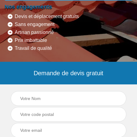
Nos engagements
Devis et déplacement gratuits
Sans engagement
Artisan passionné
Prix imbattable
Travail de qualité
Demande de devis gratuit