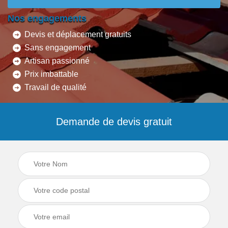
Nos engagements
Devis et déplacement gratuits
Sans engagement
Artisan passionné
Prix imbattable
Travail de qualité
Demande de devis gratuit