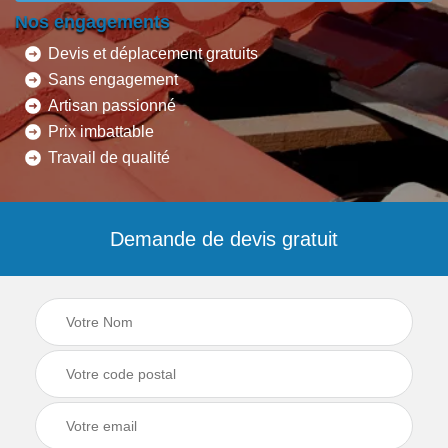
Nos engagements
Devis et déplacement gratuits
Sans engagement
Artisan passionné
Prix imbattable
Travail de qualité
Demande de devis gratuit