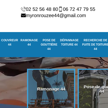
02 52 56 48 80
06 72 47 79 55
myronrouzee44@gmail.com
COUVREUR
RAMONAGE
POSE DE
DÉPANNAGE
RECHERCHE DE
44
44
GOUTTIÈRE
TOITURE 44
FUITE DE TOITUR
44
44
Pose de gou
eur 44
Ramonage 44
44