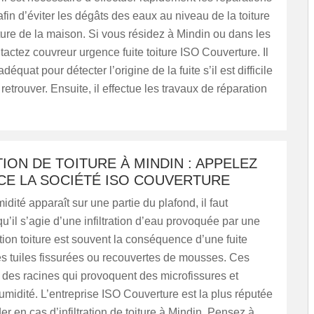
fin d’éviter les dégâts des eaux au niveau de la toiture
cture de la maison. Si vous résidez à Mindin ou dans les
tactez couvreur urgence fuite toiture ISO Couverture. Il
adéquat pour détecter l’origine de la fuite s’il est difficile
 retrouver. Ensuite, il effectue les travaux de réparation
TION DE TOITURE À MINDIN : APPELEZ
CE LA SOCIÉTÉ ISO COUVERTURE
idité apparaît sur une partie du plafond, il faut
’il s’agie d’une infiltration d’eau provoquée par une
tration toiture est souvent la conséquence d’une fuite
es tuiles fissurées ou recouvertes de mousses. Ces
 des racines qui provoquent des microfissures et
humidité. L’entreprise ISO Couverture est la plus réputée
er en cas d’infiltration de toiture à Mindin. Pensez à