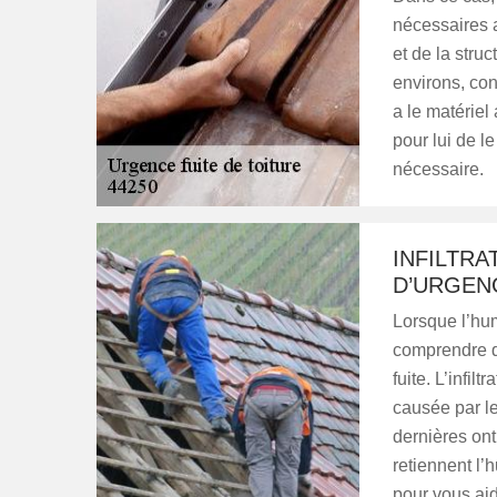
nécessaires a
et de la stru
environs, con
a le matériel 
pour lui de le
nécessaire.
INFILTRA
D’URGEN
Lorsque l’hum
comprendre qu
fuite. L’infil
causée par l
dernières ont
retiennent l’
pour vous aid