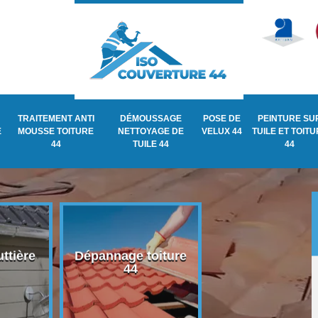
TRAITEMENT ANTI
DÉMOUSSAGE
POSE DE
PEINTURE SU
E
MOUSSE TOITURE
NETTOYAGE DE
VELUX 44
TUILE ET TOIT
44
TUILE 44
44
ttière
Dépannage toiture
Recherche de fu
44
de toiture 44