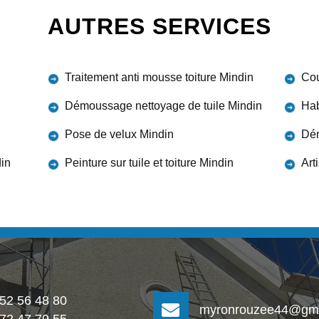
AUTRES SERVICES
Traitement anti mousse toiture Mindin
Cou
Démoussage nettoyage de tuile Mindin
Hab
Pose de velux Mindin
Dém
din
Peinture sur tuile et toiture Mindin
Art
 52 56 48 80
myronrouzee44@gma