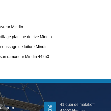
vreur Mindin
illage planche de rive Mindin
oussage de toiture Mindin
isan ramoneur Mindin 44250
41 quai de malakoff
il.com
44000 Nantes