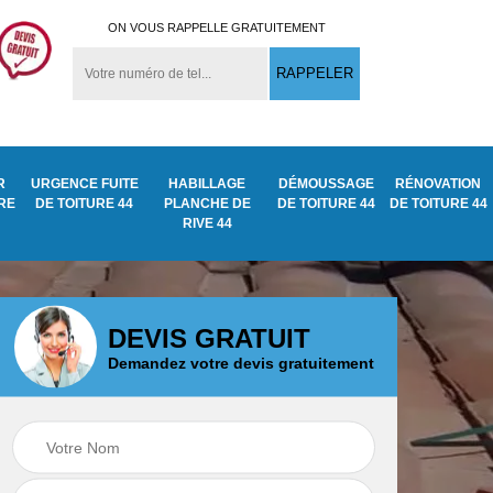
ON VOUS RAPPELLE GRATUITEMENT
R
URGENCE FUITE
HABILLAGE
DÉMOUSSAGE
RÉNOVATION
URE
DE TOITURE 44
PLANCHE DE
DE TOITURE 44
DE TOITURE 44
RIVE 44
DEVIS GRATUIT
Demandez votre devis gratuitement
Démoussage
ite
Traitement anti
nettoyage de tuile
mousse toiture 44
44