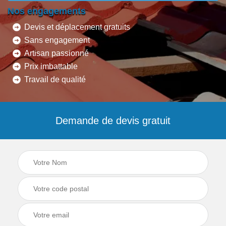
Nos engagements
Devis et déplacement gratuits
Sans engagement
Artisan passionné
Prix imbattable
Travail de qualité
Demande de devis gratuit