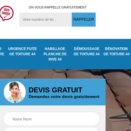
ON VOUS RAPPELLE GRATUITEMENT
R
URGENCE FUITE
HABILLAGE
DÉMOUSSAGE
RÉNOVATION
URE
DE TOITURE 44
PLANCHE DE
DE TOITURE 44
DE TOITURE 44
RIVE 44
DEVIS GRATUIT
Demandez votre devis gratuitement
Démoussage
ite
Traitement anti
nettoyage de tuile
mousse toiture 44
44