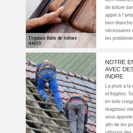
de toiture da
appel à l’art
bien étanche 
nécessaires d
les problème
NOTRE E
AVEC DES
INDRE
La pluie a la
et fragiles. 
en tuile craig
réagissez vit
vous apporte 
afin de les p
utilisons des