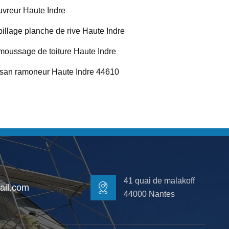
vreur Haute Indre
illage planche de rive Haute Indre
oussage de toiture Haute Indre
isan ramoneur Haute Indre 44610
41 quai de malakoff
il.com
44000 Nantes