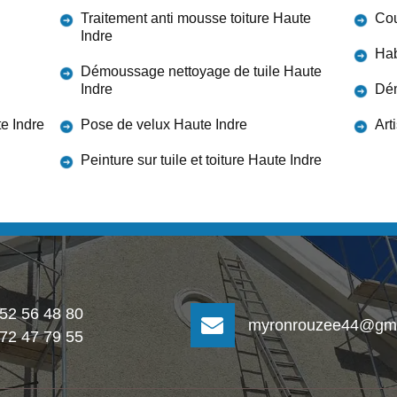
Traitement anti mousse toiture Haute
Cou
Indre
Hab
Démoussage nettoyage de tuile Haute
Indre
Dém
te Indre
Pose de velux Haute Indre
Art
Peinture sur tuile et toiture Haute Indre
 52 56 48 80
myronrouzee44@gma
 72 47 79 55