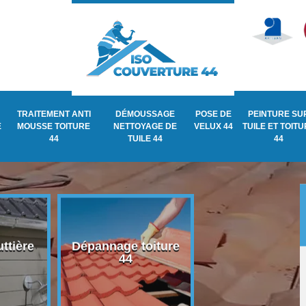
TRAITEMENT ANTI
DÉMOUSSAGE
POSE DE
PEINTURE SU
E
MOUSSE TOITURE
NETTOYAGE DE
VELUX 44
TUILE ET TOIT
44
TUILE 44
44
ttière
Dépannage toiture
Recherche de fu
44
de toiture 44