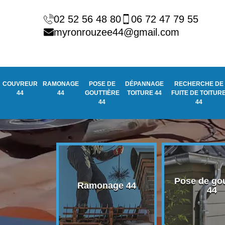
02 52 56 48 80
06 72 47 79 55
myronrouzee44@gmail.com
COUVREUR
RAMONAGE
POSE DE
DÉPANNAGE
RECHERCHE DE
44
44
GOUTTIÈRE
TOITURE 44
FUITE DE TOITUR
44
44
Pose de gou
eur 44
Ramonage 44
44