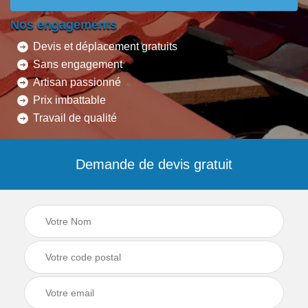
Nos engagements
Devis et déplacement gratuits
Sans engagement
Artisan passionné
Prix imbattable
Travail de qualité
Demande de devis gratuit