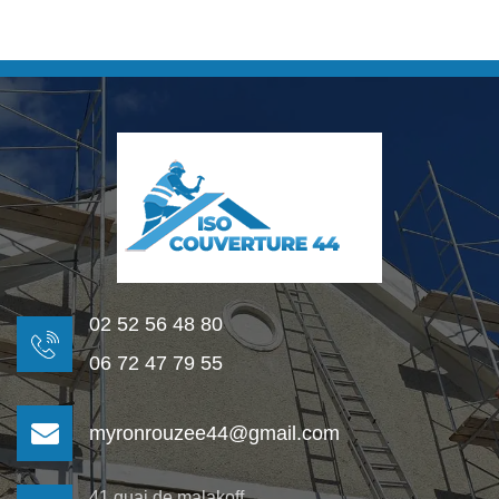
02 52 56 48 80
06 72 47 79 55
myronrouzee44@gmail.com
41 quai de malakoff