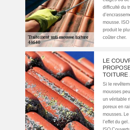
difficulté du 
d’encrassemen
mousse. ISO 
produit le plu
coûter cher.
LE COUV
PROPOSE
TOITURE 
Si le revêtem
mousses peut
un véritable 
poreux en rai
mousses. Le 
l’effet du gel
ISO Couvertur