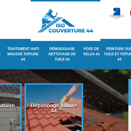
TRAITEMENT ANTI
DÉMOUSSAGE
POSE DE
PEINTURE SU
E
MOUSSE TOITURE
NETTOYAGE DE
VELUX 44
TUILE ET TOIT
44
TUILE 44
44
ttière
Dépannage toiture
Recherche de fu
44
de toiture 44