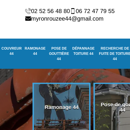
02 52 56 48 80
06 72 47 79 55
myronrouzee44@gmail.com
COUVREUR
RAMONAGE
POSE DE
DÉPANNAGE
RECHERCHE DE
44
44
GOUTTIÈRE
TOITURE 44
FUITE DE TOITUR
44
44
Pose de gou
eur 44
Ramonage 44
44