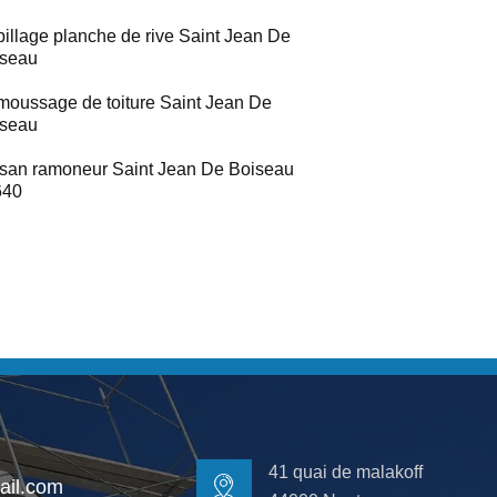
illage planche de rive Saint Jean De
iseau
oussage de toiture Saint Jean De
iseau
isan ramoneur Saint Jean De Boiseau
640
41 quai de malakoff
il.com