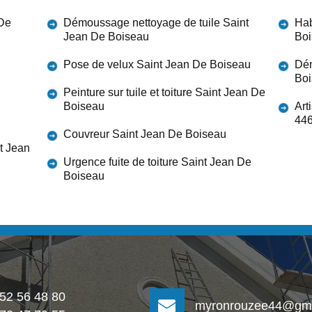
 De
Démoussage nettoyage de tuile Saint
Hab
Jean De Boiseau
Bo
Pose de velux Saint Jean De Boiseau
Dém
Bo
Peinture sur tuile et toiture Saint Jean De
Boiseau
Art
44
Couvreur Saint Jean De Boiseau
nt Jean
Urgence fuite de toiture Saint Jean De
Boiseau
 52 56 48 80
myronrouzee44@gma