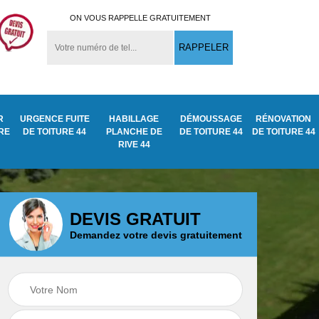
ON VOUS RAPPELLE GRATUITEMENT
R
URGENCE FUITE
HABILLAGE
DÉMOUSSAGE
RÉNOVATION
URE
DE TOITURE 44
PLANCHE DE
DE TOITURE 44
DE TOITURE 44
RIVE 44
DEVIS GRATUIT
Demandez votre devis gratuitement
Démoussage
ite
Traitement anti
nettoyage de tuile
mousse toiture 44
44