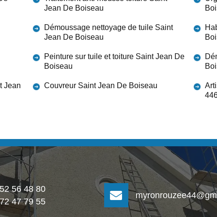
Jean De Boiseau
Bo
Démoussage nettoyage de tuile Saint
Hab
Jean De Boiseau
Bo
Peinture sur tuile et toiture Saint Jean De
Dém
Boiseau
Bo
nt Jean
Couvreur Saint Jean De Boiseau
Art
44
 52 56 48 80
myronrouzee44@gma
 72 47 79 55