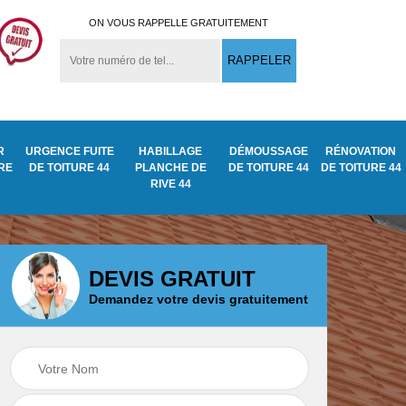
ON VOUS RAPPELLE GRATUITEMENT
R
URGENCE FUITE
HABILLAGE
DÉMOUSSAGE
RÉNOVATION
URE
DE TOITURE 44
PLANCHE DE
DE TOITURE 44
DE TOITURE 44
RIVE 44
DEVIS GRATUIT
Demandez votre devis gratuitement
Démoussage
ite
Traitement anti
nettoyage de tuile
mousse toiture 44
44