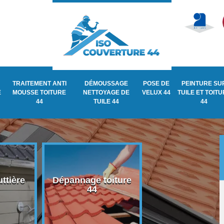
TRAITEMENT ANTI
DÉMOUSSAGE
POSE DE
PEINTURE SU
E
MOUSSE TOITURE
NETTOYAGE DE
VELUX 44
TUILE ET TOIT
44
TUILE 44
44
ttière
Dépannage toiture
Recherche de fu
44
de toiture 44