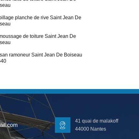
iseau
illage planche de rive Saint Jean De
iseau
oussage de toiture Saint Jean De
iseau
isan ramoneur Saint Jean De Boiseau
640
41 quai de malakoff
il.com
44000 Nantes