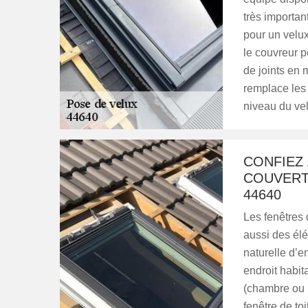
très importan
pour un velux
le couvreur p
de joints en 
remplace les 
niveau du vel
CONFIEZ 
COUVERT
44640
Les fenêtres d
aussi des élé
naturelle d’e
endroit habit
(chambre ou b
fenêtre de to