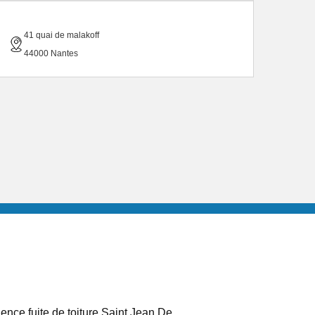
41 quai de malakoff
44000 Nantes
ence fuite de toiture Saint Jean De