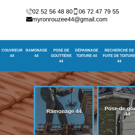
02 52 56 48 80
06 72 47 79 55
myronrouzee44@gmail.com
COUVREUR
RAMONAGE
POSE DE
DÉPANNAGE
RECHERCHE DE
44
44
GOUTTIÈRE
TOITURE 44
FUITE DE TOITUR
44
44
Pose de gou
eur 44
Ramonage 44
44