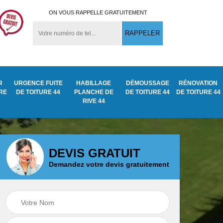
ON VOUS RAPPELLE GRATUITEMENT
R
URGENCE FUITE
HABILLAGE
DÉMOUSSAGE
RÉNOVATION
URE
DE TOITURE 44
PLANCHE DE
DE TOITURE 44
DE TOITURE 44
RIVE 44
DEVIS GRATUIT
Demandez votre devis gratuitement
Démoussage
ite
Traitement anti
nettoyage de tuile
mousse toiture 44
44