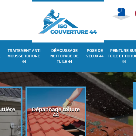
TRAITEMENT ANTI
DÉMOUSSAGE
POSE DE
PEINTURE SU
E
MOUSSE TOITURE
NETTOYAGE DE
VELUX 44
TUILE ET TOIT
44
TUILE 44
44
ttière
Dépannage toiture
Recherche de fu
44
de toiture 44