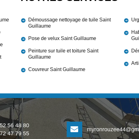
aume
Démoussage nettoyage de tuile Saint
Urg
Guillaume
e
Hab
Pose de velux Saint Guillaume
Gui
me
Peinture sur tuile et toiture Saint
Dém
t
Guillaume
Art
Couvreur Saint Guillaume
 52 56 48 80
myronrouzee44@gma
 72 47 79 55