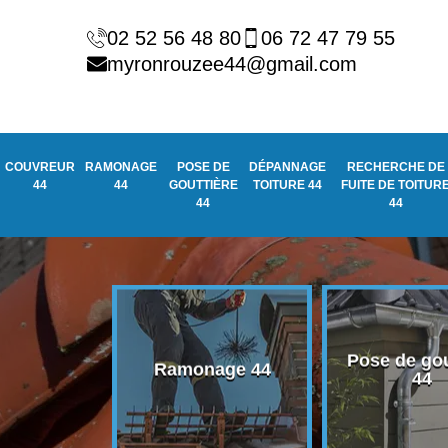
02 52 56 48 80
06 72 47 79 55
myronrouzee44@gmail.com
COUVREUR
RAMONAGE
POSE DE
DÉPANNAGE
RECHERCHE DE
44
44
GOUTTIÈRE
TOITURE 44
FUITE DE TOITUR
44
44
Pose de gou
eur 44
Ramonage 44
44