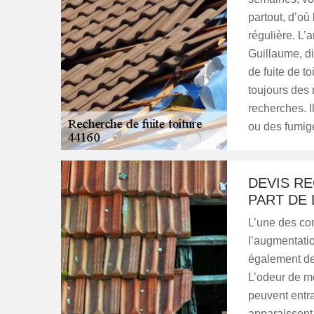
partout, d’où
régulière. L’
Guillaume, di
de fuite de toi
toujours des 
recherches. I
ou des fumigè
DEVIS RE
PART DE
L’une des con
l’augmentati
également des
L’odeur de m
peuvent entr
apparaissent 