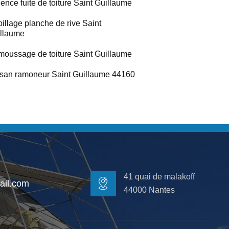
ence fuite de toiture Saint Guillaume
illage planche de rive Saint
llaume
oussage de toiture Saint Guillaume
isan ramoneur Saint Guillaume 44160
41 quai de malakoff
il.com
44000 Nantes