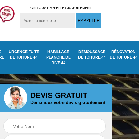
ON VOUS RAPPELLE GRATUITEMENT
R
URGENCE FUITE
HABILLAGE
DÉMOUSSAGE
RÉNOVATION
URE
DE TOITURE 44
PLANCHE DE
DE TOITURE 44
DE TOITURE 44
RIVE 44
DEVIS GRATUIT
Demandez votre devis gratuitement
Démoussage
ite
Traitement anti
nettoyage de tuile
mousse toiture 44
44