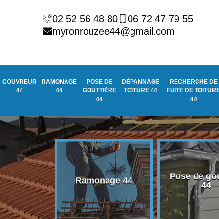
02 52 56 48 80
06 72 47 79 55
myronrouzee44@gmail.com
COUVREUR
RAMONAGE
POSE DE
DÉPANNAGE
RECHERCHE DE
44
44
GOUTTIÈRE
TOITURE 44
FUITE DE TOITUR
44
44
Pose de gou
eur 44
Ramonage 44
44