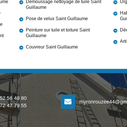
aume
Démoussage nettoyage de tuile Saint
Urg
Guillaume
e
Hab
Pose de velux Saint Guillaume
Gui
me
Peinture sur tuile et toiture Saint
Dém
nt
Guillaume
Art
Couvreur Saint Guillaume
 52 56 48 80
myronrouzee44@gma
 72 47 79 55