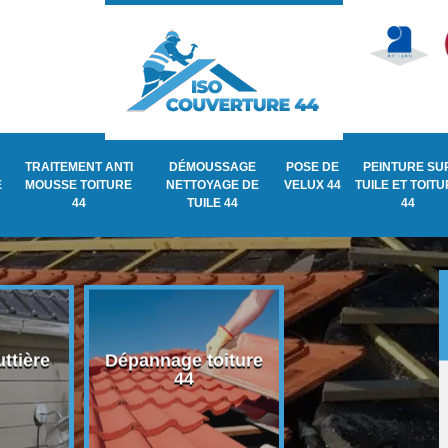
TRAITEMENT ANTI
DÉMOUSSAGE
POSE DE
PEINTURE SU
E
MOUSSE TOITURE
NETTOYAGE DE
VELUX 44
TUILE ET TOIT
44
TUILE 44
44
ttière
Dépannage toiture
Recherche de fu
44
de toiture 44