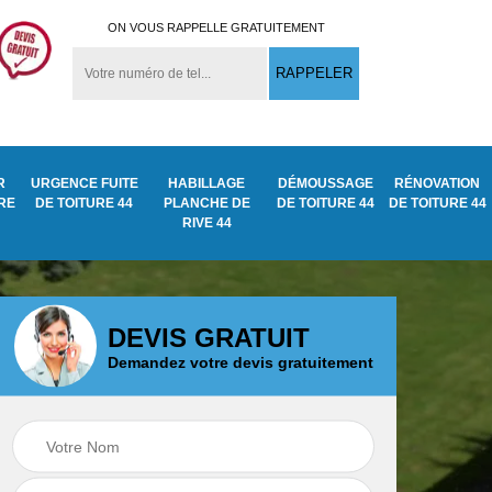
ON VOUS RAPPELLE GRATUITEMENT
R
URGENCE FUITE
HABILLAGE
DÉMOUSSAGE
RÉNOVATION
URE
DE TOITURE 44
PLANCHE DE
DE TOITURE 44
DE TOITURE 44
RIVE 44
DEVIS GRATUIT
Demandez votre devis gratuitement
Démoussage
ite
Traitement anti
nettoyage de tuile
mousse toiture 44
44