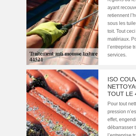
ayant recouver
retiennent l’h
sous les tuile
toit. Tout ce
matériaux. Po
l’entreprise 
services.
ISO COU
NETTOYA
TOUT LE 
Pour tout nett
pression n’es
effet, engend
débarrasser t
l’entreprise 