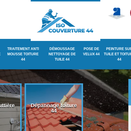
TRAITEMENT ANTI
DÉMOUSSAGE
POSE DE
PEINTURE SU
E
MOUSSE TOITURE
NETTOYAGE DE
VELUX 44
TUILE ET TOIT
44
TUILE 44
44
ttière
Dépannage toiture
Recherche de fu
44
de toiture 44