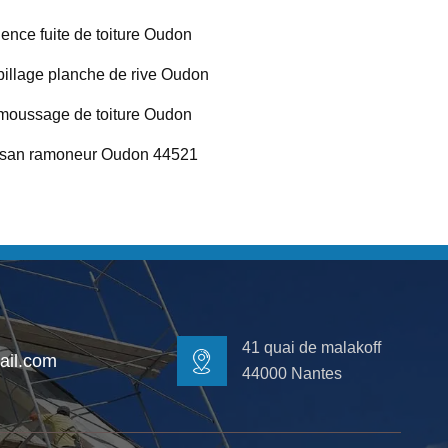
ence fuite de toiture Oudon
illage planche de rive Oudon
oussage de toiture Oudon
isan ramoneur Oudon 44521
41 quai de malakoff
il.com
44000 Nantes