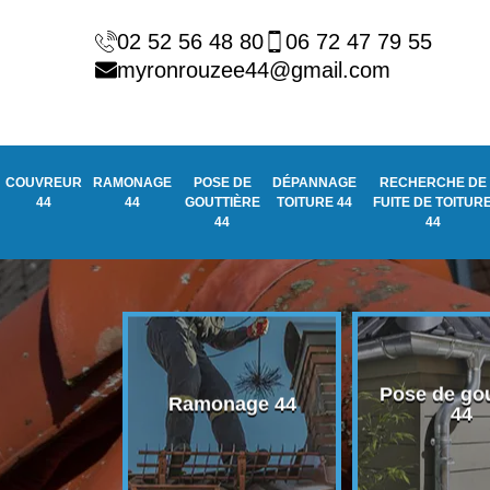
02 52 56 48 80
06 72 47 79 55
myronrouzee44@gmail.com
COUVREUR
RAMONAGE
POSE DE
DÉPANNAGE
RECHERCHE DE
44
44
GOUTTIÈRE
TOITURE 44
FUITE DE TOITUR
44
44
Pose de gou
eur 44
Ramonage 44
44