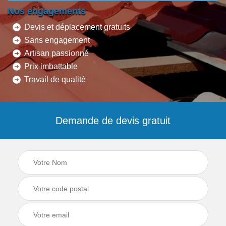
Nos engagements
Devis et déplacement gratuits
Sans engagement
Artisan passionné
Prix imbattable
Travail de qualité
Demande de devis gratuit