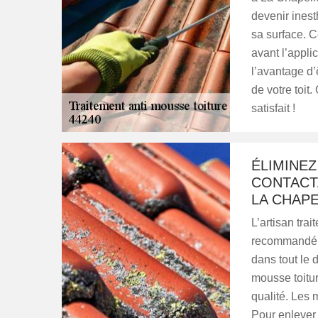
devenir inest
sa surface. C
avant l’appli
l’avantage d’
de votre toit
satisfait !
ÉLIMINE
CONTACTA
LA CHAP
L’artisan tra
recommandé es
dans tout le 
mousse toitur
qualité. Les 
Pour enlever l