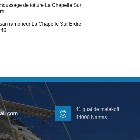
oussage de toiture La Chapelle Sur
re
isan ramoneur La Chapelle Sur Erdre
240
41 quai de malakoff
il.com
44000 Nantes