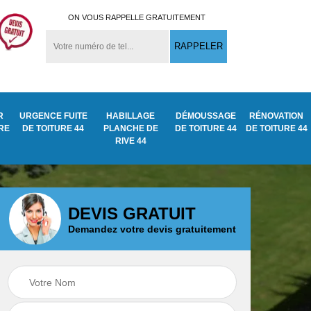
ON VOUS RAPPELLE GRATUITEMENT
R
URGENCE FUITE
HABILLAGE
DÉMOUSSAGE
RÉNOVATION
URE
DE TOITURE 44
PLANCHE DE
DE TOITURE 44
DE TOITURE 44
RIVE 44
DEVIS GRATUIT
Demandez votre devis gratuitement
Démoussage
ite
Traitement anti
nettoyage de tuile
mousse toiture 44
44