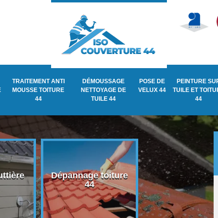
TRAITEMENT ANTI
DÉMOUSSAGE
POSE DE
PEINTURE SU
E
MOUSSE TOITURE
NETTOYAGE DE
VELUX 44
TUILE ET TOIT
44
TUILE 44
44
ttière
Dépannage toiture
Recherche de fu
44
de toiture 44