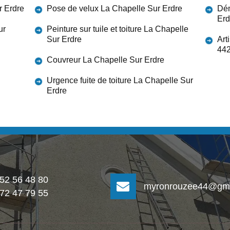
r Erdre
Pose de velux La Chapelle Sur Erdre
Dém
Erd
ur
Peinture sur tuile et toiture La Chapelle
Sur Erdre
Art
44
Couvreur La Chapelle Sur Erdre
Urgence fuite de toiture La Chapelle Sur
Erdre
 52 56 48 80
myronrouzee44@gma
 72 47 79 55