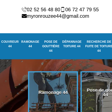
02 52 56 48 80
06 72 47 79 55
myronrouzee44@gmail.com
COUVREUR
RAMONAGE
POSE DE
DÉPANNAGE
RECHERCHE DE
44
44
GOUTTIÈRE
TOITURE 44
FUITE DE TOITUR
44
44
Pose de gou
eur 44
Ramonage 44
44