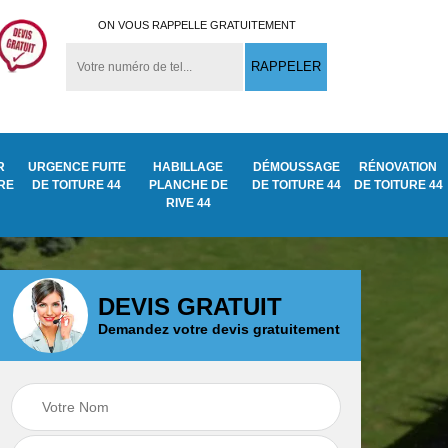
ON VOUS RAPPELLE GRATUITEMENT
R
URGENCE FUITE
HABILLAGE
DÉMOUSSAGE
RÉNOVATION
URE
DE TOITURE 44
PLANCHE DE
DE TOITURE 44
DE TOITURE 44
RIVE 44
DEVIS GRATUIT
Démoussage
Demandez votre devis gratuitement
ite
Traitement anti
nettoyage de tuile
mousse toiture 44
44