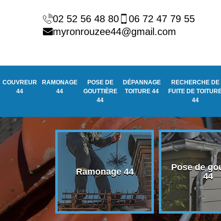
02 52 56 48 80
06 72 47 79 55
myronrouzee44@gmail.com
COUVREUR
RAMONAGE
POSE DE
DÉPANNAGE
RECHERCHE DE
44
44
GOUTTIÈRE
TOITURE 44
FUITE DE TOITUR
44
44
Pose de gou
eur 44
Ramonage 44
44