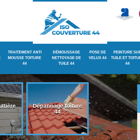
TRAITEMENT ANTI
DÉMOUSSAGE
POSE DE
PEINTURE SU
E
MOUSSE TOITURE
NETTOYAGE DE
VELUX 44
TUILE ET TOIT
44
TUILE 44
44
ttière
Dépannage toiture
Recherche de fu
44
de toiture 44