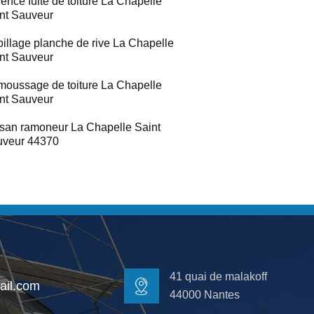
ence fuite de toiture La Chapelle
nt Sauveur
illage planche de rive La Chapelle
nt Sauveur
oussage de toiture La Chapelle
nt Sauveur
isan ramoneur La Chapelle Saint
uveur 44370
41 quai de malakoff
il.com
44000 Nantes