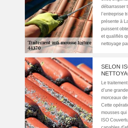
débarrasser t
l’entreprise 
présente à La
puissent obte
et qualifiés 
nettoyage parf
SELON I
NETTOYA
Le traitement
d’une grande 
morceaux de b
Cette opérati
mousses qui s
ISO Couvertu
capables d’ef