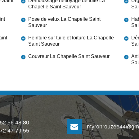
 Saint
Démoussage nettoyage de tuile La
Urg
Chapelle Saint Sauveur
Sai
int
Pose de velux La Chapelle Saint
Hab
Sauveur
Sai
aint
Peinture sur tuile et toiture La Chapelle
Dém
Saint Sauveur
Sai
Couvreur La Chapelle Saint Sauveur
Art
Sa
 52 56 48 80
myronrouzee44@gma
 72 47 79 55