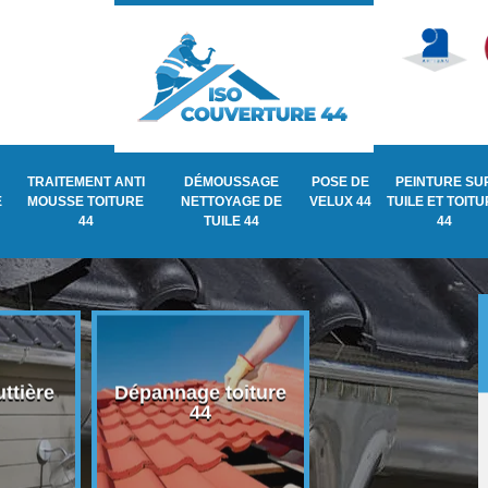
TRAITEMENT ANTI
DÉMOUSSAGE
POSE DE
PEINTURE SU
E
MOUSSE TOITURE
NETTOYAGE DE
VELUX 44
TUILE ET TOIT
44
TUILE 44
44
ttière
Dépannage toiture
Recherche de fu
44
de toiture 44