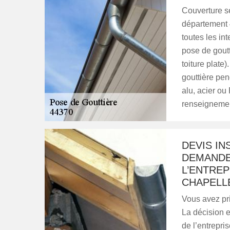
Couverture se
département 4
toutes les int
pose de goutt
toiture plate)
gouttière pend
alu, acier ou
renseignement
DEVIS IN
DEMANDE
L’ENTREP
CHAPELLE
Vous avez pri
La décision e
de l’entrepri