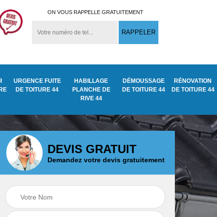
ON VOUS RAPPELLE GRATUITEMENT
R
URGENCE FUITE
HABILLAGE
DÉMOUSSAGE
RÉNOVATION
URE
DE TOITURE 44
PLANCHE DE
DE TOITURE 44
DE TOITURE 44
RIVE 44
DEVIS GRATUIT
Demandez votre devis gratuitement
Démoussage
ite
Traitement anti
nettoyage de tuile
mousse toiture 44
44