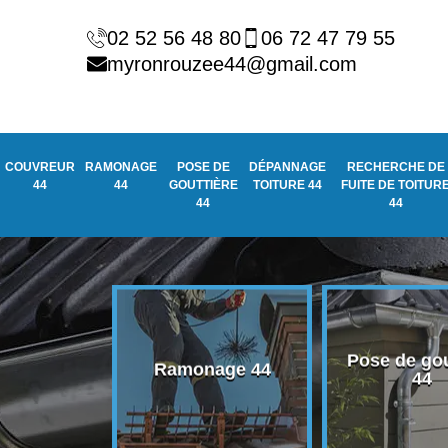
02 52 56 48 80
06 72 47 79 55
myronrouzee44@gmail.com
COUVREUR
RAMONAGE
POSE DE
DÉPANNAGE
RECHERCHE DE
44
44
GOUTTIÈRE
TOITURE 44
FUITE DE TOITUR
44
44
Pose de gou
eur 44
Ramonage 44
44