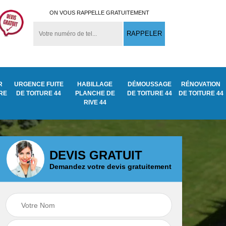
ON VOUS RAPPELLE GRATUITEMENT
R
URGENCE FUITE
HABILLAGE
DÉMOUSSAGE
RÉNOVATION
URE
DE TOITURE 44
PLANCHE DE
DE TOITURE 44
DE TOITURE 44
RIVE 44
DEVIS GRATUIT
Demandez votre devis gratuitement
Démoussage
ite
Traitement anti
nettoyage de tuile
mousse toiture 44
44