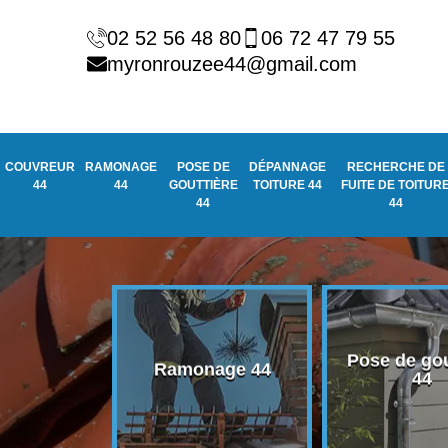
02 52 56 48 80
06 72 47 79 55
myronrouzee44@gmail.com
COUVREUR
RAMONAGE
POSE DE
DÉPANNAGE
RECHERCHE DE
44
44
GOUTTIÈRE
TOITURE 44
FUITE DE TOITUR
44
44
Pose de gou
eur 44
Ramonage 44
44