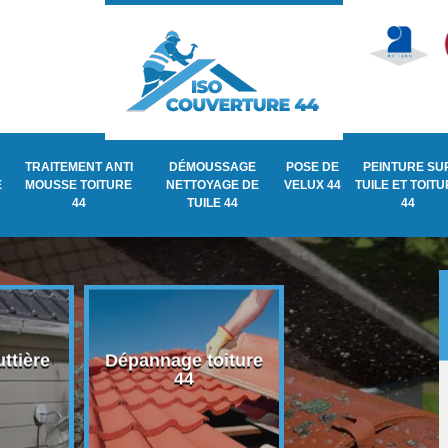
TRAITEMENT ANTI
DÉMOUSSAGE
POSE DE
PEINTURE SU
E
MOUSSE TOITURE
NETTOYAGE DE
VELUX 44
TUILE ET TOIT
44
TUILE 44
44
ttière
Dépannage toiture
Recherche de fu
44
de toiture 44