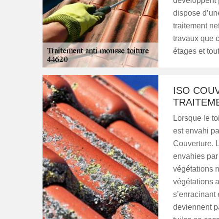
développent p
dispose d’une
traitement ne
travaux que c
étages et tou
ISO COU
TRAITEM
Lorsque le to
est envahi pa
Couverture. L
envahies par 
végétations n
végétations ai
s’enracinant 
deviennent pa