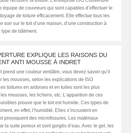
our recouvrir la toiture. L’entreprise ISO Couverture
 équipe de couvreurs qui sont capables d’effectuer le
ttoyage de toiture efficacement. Elle effectue tous les
e soir sur le toit d’une maison, d’une construction à
t type de bâtiment.
VERTURE EXPLIQUE LES RAISONS DU
ENT ANTI MOUSSE À INDRET
it prend une couleur verdâtre, vous devez savoir qu’il
r les mousses, selon les explications de ISO
es toitures en ardoises et en tuiles sont les plus
les mousses, les lichens, etc. L’apparition de ces
uisibles prouve que le toit est humide. Ces types de
ment, en effet, l’humidité. Elles s’incrustent en
et provoquent des microfissures. Les matériaux
r la suite poreux et sont gorgés d’eau. Avec le gel, les