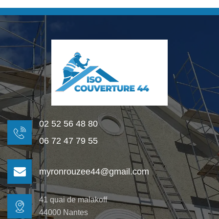
02 52 56 48 80
06 72 47 79 55
myronrouzee44@gmail.com
41 quai de malakoff
44000 Nantes