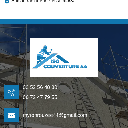
Artisan ramoneur Plesse 44630
02 52 56 48 80
06 72 47 79 55
myronrouzee44@gmail.com