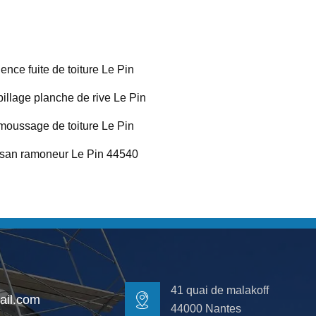
ence fuite de toiture Le Pin
illage planche de rive Le Pin
oussage de toiture Le Pin
isan ramoneur Le Pin 44540
41 quai de malakoff
il.com
44000 Nantes