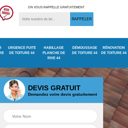
ON VOUS RAPPELLE GRATUITEMENT
R
URGENCE FUITE
HABILLAGE
DÉMOUSSAGE
RÉNOVATION
URE
DE TOITURE 44
PLANCHE DE
DE TOITURE 44
DE TOITURE 44
RIVE 44
DEVIS GRATUIT
Demandez votre devis gratuitement
Démoussage
ite
Traitement anti
nettoyage de tuile
mousse toiture 44
44