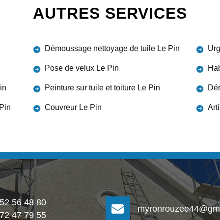
AUTRES SERVICES
Démoussage nettoyage de tuile Le Pin
Urg
Pose de velux Le Pin
Hab
in
Peinture sur tuile et toiture Le Pin
Dém
 Pin
Couvreur Le Pin
Art
 52 56 48 80
myronrouzee44@gma
 72 47 79 55