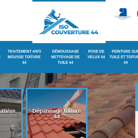
TRAITEMENT ANTI
DÉMOUSSAGE
POSE DE
PEINTURE SU
E
MOUSSE TOITURE
NETTOYAGE DE
VELUX 44
TUILE ET TOIT
44
TUILE 44
44
ttière
Dépannage toiture
Recherche de fu
44
de toiture 44