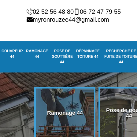
02 52 56 48 80
06 72 47 79 55
myronrouzee44@gmail.com
COUVREUR
RAMONAGE
POSE DE
DÉPANNAGE
RECHERCHE DE
44
44
GOUTTIÈRE
TOITURE 44
FUITE DE TOITUR
44
44
Pose de gou
eur 44
Ramonage 44
44