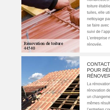
toiture établ
tuiles, elle 
nettoyage parf
se faire avec
suivi de l’ap
L’entreprise n
rénovée.
CONTACT
POUR RÉ
RÉNOVER
La rénovation
rénovation de
un changemen
mêmes résulta
l’entretien c