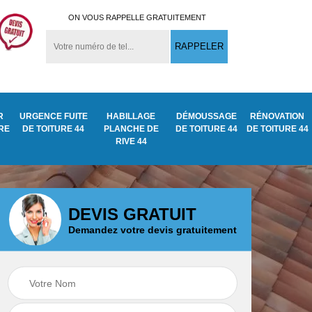
ON VOUS RAPPELLE GRATUITEMENT
R
URGENCE FUITE
HABILLAGE
DÉMOUSSAGE
RÉNOVATION
URE
DE TOITURE 44
PLANCHE DE
DE TOITURE 44
DE TOITURE 44
RIVE 44
DEVIS GRATUIT
Demandez votre devis gratuitement
Démoussage
ite
Traitement anti
nettoyage de tuile
mousse toiture 44
44