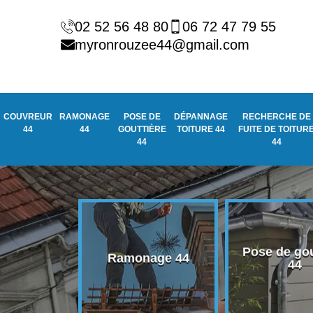
02 52 56 48 80
06 72 47 79 55
myronrouzee44@gmail.com
COUVREUR
RAMONAGE
POSE DE
DÉPANNAGE
RECHERCHE DE
44
44
GOUTTIÈRE
TOITURE 44
FUITE DE TOITUR
44
44
Pose de gou
eur 44
Ramonage 44
44