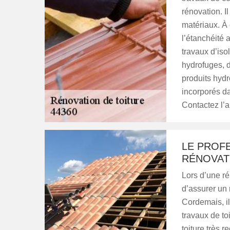
rénovation. I
matériaux. À 
l’étanchéité 
travaux d’isol
hydrofuges, d
produits hydr
incorporés d
Contactez l’
LE PROF
RÉNOVAT
Lors d’une ré
d’assurer un r
Cordemais, il
travaux de toi
toiture très