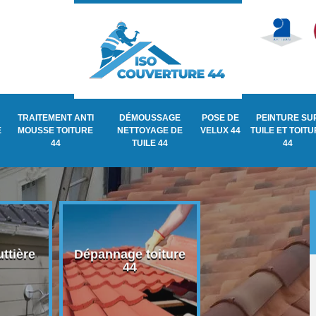
TRAITEMENT ANTI
DÉMOUSSAGE
POSE DE
PEINTURE SU
E
MOUSSE TOITURE
NETTOYAGE DE
VELUX 44
TUILE ET TOIT
44
TUILE 44
44
ttière
Dépannage toiture
Recherche de fu
44
de toiture 44