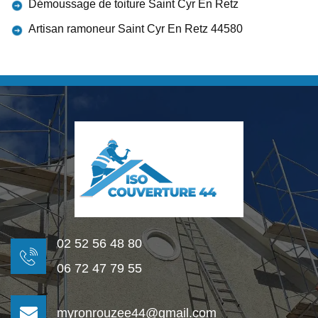
Démoussage de toiture Saint Cyr En Retz
Artisan ramoneur Saint Cyr En Retz 44580
02 52 56 48 80
06 72 47 79 55
myronrouzee44@gmail.com