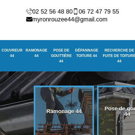
02 52 56 48 80
06 72 47 79 55
myronrouzee44@gmail.com
COUVREUR
RAMONAGE
POSE DE
DÉPANNAGE
RECHERCHE DE
44
44
GOUTTIÈRE
TOITURE 44
FUITE DE TOITUR
44
44
Pose de gou
eur 44
Ramonage 44
44