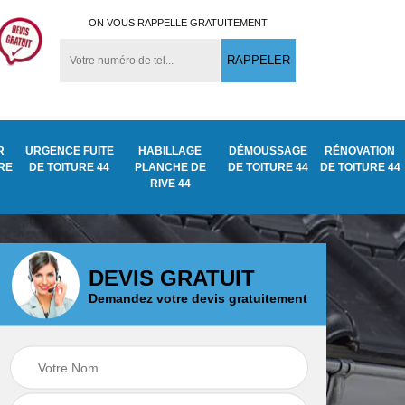
ON VOUS RAPPELLE GRATUITEMENT
R
URGENCE FUITE
HABILLAGE
DÉMOUSSAGE
RÉNOVATION
URE
DE TOITURE 44
PLANCHE DE
DE TOITURE 44
DE TOITURE 44
RIVE 44
DEVIS GRATUIT
Demandez votre devis gratuitement
Démoussage
ite
Traitement anti
nettoyage de tuile
mousse toiture 44
44