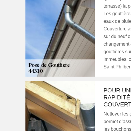
terrasse) la 
Les gouttière
eaux de pluie
Couverture as
sur du neuf o
changement d
gouttières su
immeubles, c
Saint Philbe
POUR UNE
RAPIDITÉ 
COUVER
Nettoyer les
permet d’assu
les bouchons