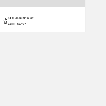
41 quai de malakoff
44000 Nantes