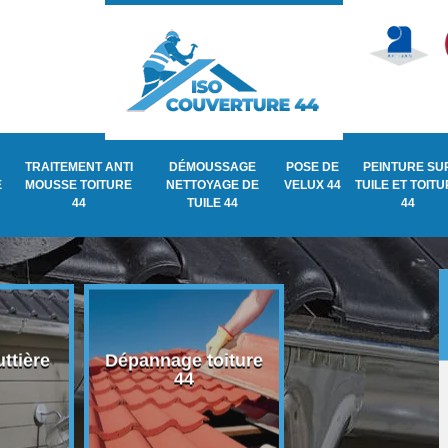
TRAITEMENT ANTI
DÉMOUSSAGE
POSE DE
PEINTURE SU
E
MOUSSE TOITURE
NETTOYAGE DE
VELUX 44
TUILE ET TOIT
44
TUILE 44
44
ttière
Dépannage toiture
Recherche de fu
44
de toiture 44