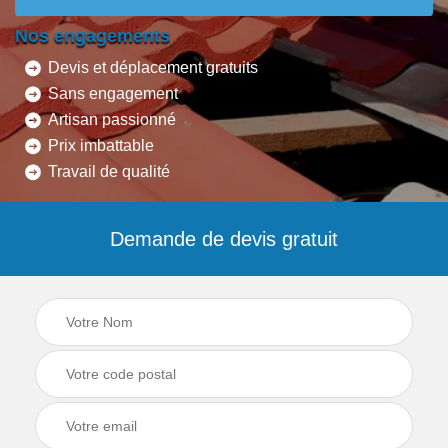
Nos engagements
Devis et déplacement gratuits
Sans engagement
Artisan passionné
Prix imbattable
Travail de qualité
Demande de devis gratuit