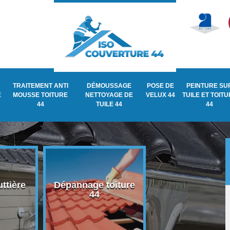
TRAITEMENT ANTI
DÉMOUSSAGE
POSE DE
PEINTURE SU
E
MOUSSE TOITURE
NETTOYAGE DE
VELUX 44
TUILE ET TOIT
44
TUILE 44
44
ttière
Dépannage toiture
Recherche de fu
44
de toiture 44