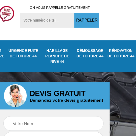
ON VOUS RAPPELLE GRATUITEMENT
R
URGENCE FUITE
HABILLAGE
DÉMOUSSAGE
RÉNOVATION
URE
DE TOITURE 44
PLANCHE DE
DE TOITURE 44
DE TOITURE 44
RIVE 44
DEVIS GRATUIT
Demandez votre devis gratuitement
Démoussage
ite
Traitement anti
nettoyage de tuile
mousse toiture 44
44