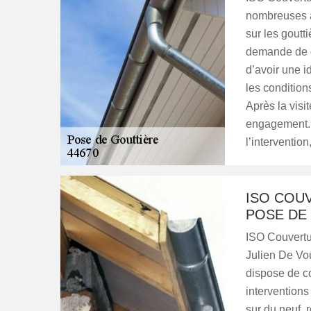
nombreuses a
sur les goutti
demande de d
d’avoir une id
les conditions
Après la visit
engagement. L
l’intervention
ISO COU
POSE DE 
ISO Couvertur
Julien De Vo
dispose de c
interventions 
sur du neuf, 