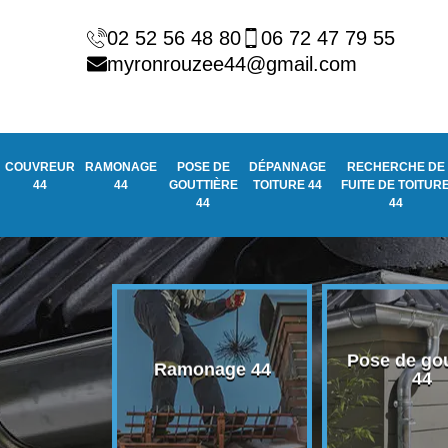
02 52 56 48 80
06 72 47 79 55
myronrouzee44@gmail.com
COUVREUR
RAMONAGE
POSE DE
DÉPANNAGE
RECHERCHE DE
44
44
GOUTTIÈRE
TOITURE 44
FUITE DE TOITUR
44
44
Pose de gou
eur 44
Ramonage 44
44