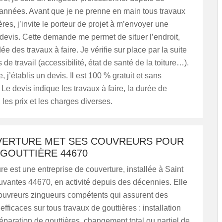
nnées. Avant que je ne prenne en main tous travaux
ères, j’invite le porteur de projet à m’envoyer une
evis. Cette demande me permet de situer l’endroit,
ée des travaux à faire. Je vérifie sur place par la suite
 de travail (accessibilité, état de santé de la toiture…).
e, j’établis un devis. Il est 100 % gratuit et sans
e devis indique les travaux à faire, la durée de
, les prix et les charges diverses.
VERTURE MET SES COUVREURS POUR
GOUTTIÈRE 44670
e est une entreprise de couverture, installée à Saint
uvantes 44670, en activité depuis des décennies. Elle
ouvreurs zingueurs compétents qui assurent des
efficaces sur tous travaux de gouttières : installation
réparation de gouttières, changement total ou partiel de