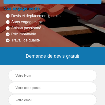
Nos engagements
Devis et déplacement gratuits
Sans engagement
Artisan passionné
Prix imbattable
Travail de qualité
Demande de devis gratuit