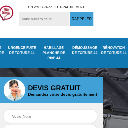
ON VOUS RAPPELLE GRATUITEMENT
R
URGENCE FUITE
HABILLAGE
DÉMOUSSAGE
RÉNOVATION
URE
DE TOITURE 44
PLANCHE DE
DE TOITURE 44
DE TOITURE 44
RIVE 44
DEVIS GRATUIT
Demandez votre devis gratuitement
Démoussage
ite
Traitement anti
nettoyage de tuile
mousse toiture 44
44