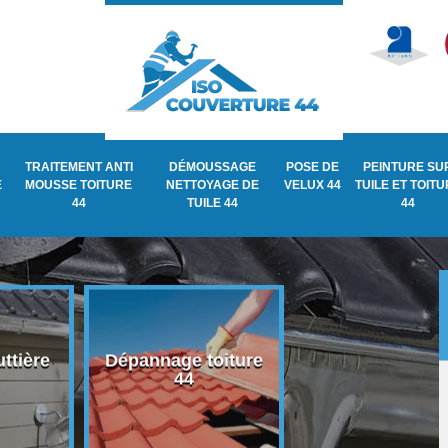
TRAITEMENT ANTI
DÉMOUSSAGE
POSE DE
PEINTURE SU
E
MOUSSE TOITURE
NETTOYAGE DE
VELUX 44
TUILE ET TOIT
44
TUILE 44
44
ttière
Dépannage toiture
Recherche de fu
44
de toiture 44