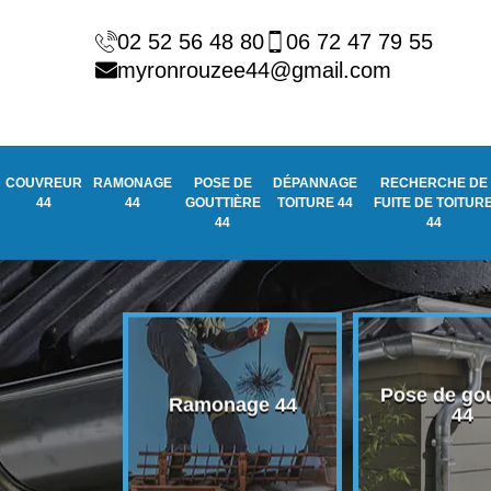
02 52 56 48 80
06 72 47 79 55
myronrouzee44@gmail.com
COUVREUR
RAMONAGE
POSE DE
DÉPANNAGE
RECHERCHE DE
44
44
GOUTTIÈRE
TOITURE 44
FUITE DE TOITUR
44
44
Pose de gou
eur 44
Ramonage 44
44