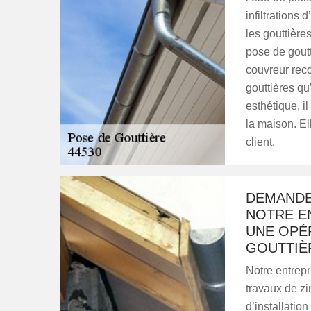
infiltrations 
les gouttières
pose de goutt
couvreur reco
gouttières qu’
esthétique, i
la maison. El
client.
DEMANDE
NOTRE E
UNE OPÉ
GOUTTIÈ
Notre entrepr
travaux de zi
d’installatio