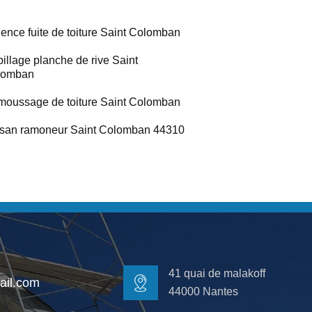
ence fuite de toiture Saint Colomban
illage planche de rive Saint
lomban
oussage de toiture Saint Colomban
isan ramoneur Saint Colomban 44310
41 quai de malakoff
il.com
44000 Nantes