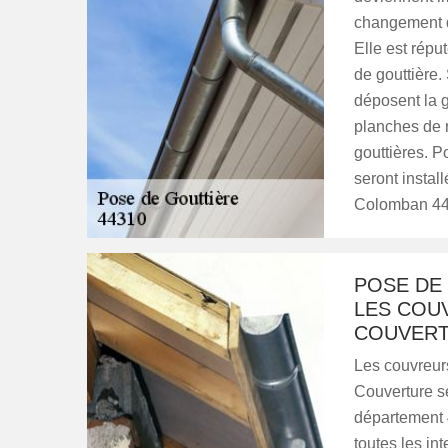
changement de
Elle est répu
de gouttière.
déposent la g
planches de r
gouttières. P
seront install
Colomban 44
POSE DE
LES COUV
COUVER
Les couvreurs
Couverture se
département 4
toutes les int