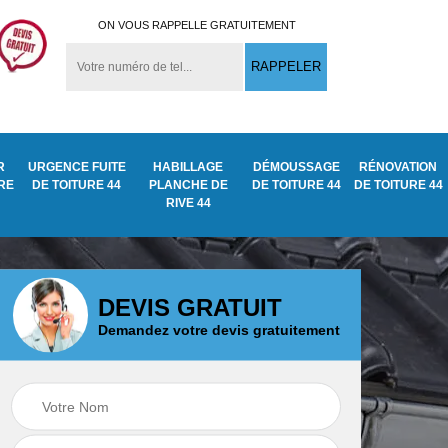
ON VOUS RAPPELLE GRATUITEMENT
R
URGENCE FUITE
HABILLAGE
DÉMOUSSAGE
RÉNOVATION
URE
DE TOITURE 44
PLANCHE DE
DE TOITURE 44
DE TOITURE 44
RIVE 44
DEVIS GRATUIT
Demandez votre devis gratuitement
Démoussage
ite
Traitement anti
nettoyage de tuile
mousse toiture 44
44