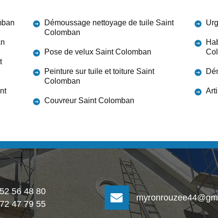
mban
Démoussage nettoyage de tuile Saint
Urg
Colomban
an
Hab
Pose de velux Saint Colomban
Co
t
Peinture sur tuile et toiture Saint
Dém
Colomban
nt
Art
Couvreur Saint Colomban
 52 56 48 80
myronrouzee44@gma
 72 47 79 55