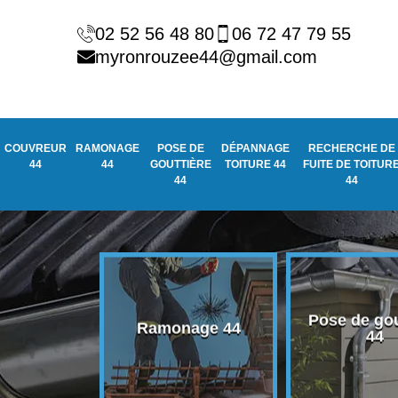
02 52 56 48 80
06 72 47 79 55
myronrouzee44@gmail.com
COUVREUR
RAMONAGE
POSE DE
DÉPANNAGE
RECHERCHE DE
44
44
GOUTTIÈRE
TOITURE 44
FUITE DE TOITUR
44
44
Pose de gou
eur 44
Ramonage 44
44