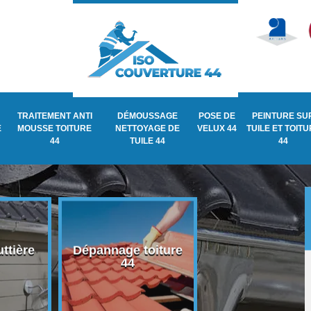
TRAITEMENT ANTI
DÉMOUSSAGE
POSE DE
PEINTURE SU
E
MOUSSE TOITURE
NETTOYAGE DE
VELUX 44
TUILE ET TOIT
44
TUILE 44
44
ttière
Dépannage toiture
Recherche de fu
44
de toiture 44