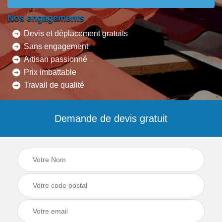
Nos engagements
Devis et déplacement gratuits
Sans engagement
Artisan passionné
Prix imbattable
Travail de qualité
Demande de devis gratuit