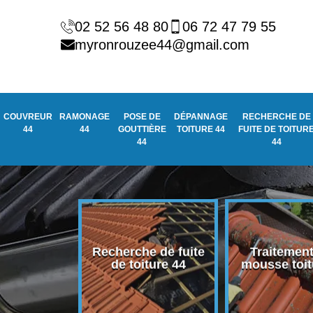
02 52 56 48 80
06 72 47 79 55
myronrouzee44@gmail.com
COUVREUR
RAMONAGE
POSE DE
DÉPANNAGE
RECHERCHE DE
44
44
GOUTTIÈRE
TOITURE 44
FUITE DE TOITUR
44
44
oiture
Recherche de fuite
Traitement ant
de toiture 44
mousse toiture