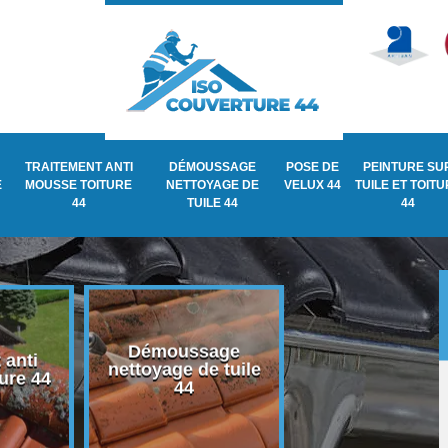
TRAITEMENT ANTI
DÉMOUSSAGE
POSE DE
PEINTURE SU
E
MOUSSE TOITURE
NETTOYAGE DE
VELUX 44
TUILE ET TOIT
44
TUILE 44
44
Démoussage
i
nettoyage de tuile
Pose de velux 44
 44
44