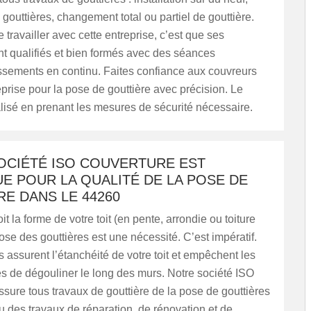
 gouttières, changement total ou partiel de gouttière.
 travailler avec cette entreprise, c’est que ses
t qualifiés et bien formés avec des séances
ssements en continu. Faites confiance aux couvreurs
eprise pour la pose de gouttière avec précision. Le
éalisé en prenant les mesures de sécurité nécessaire.
OCIÉTÉ ISO COUVERTURE EST
E POUR LA QUALITÉ DE LA POSE DE
E DANS LE 44260
t la forme de votre toit (en pente, arrondie ou toiture
pose des gouttières est une nécessité. C’est impératif.
s assurent l’étanchéité de votre toit et empêchent les
s de dégouliner le long des murs. Notre société ISO
sure tous travaux de gouttière de la pose de gouttières
u des travaux de réparation, de rénovation et de