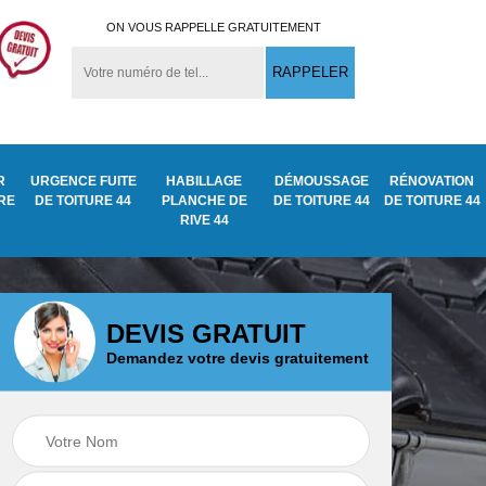
ON VOUS RAPPELLE GRATUITEMENT
R
URGENCE FUITE
HABILLAGE
DÉMOUSSAGE
RÉNOVATION
URE
DE TOITURE 44
PLANCHE DE
DE TOITURE 44
DE TOITURE 44
RIVE 44
DEVIS GRATUIT
Demandez votre devis gratuitement
Peinture sur tuile et
Urgence fuite de
toiture 44
toiture 44