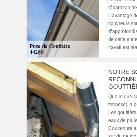
réparation de
L’avantage de
couvreurs son
d’approfondi
de cette entr
travail est r
NOTRE S
RECONNU
GOUTTIÈR
Quelle que soi
terrasse) la 
Les gouttière
eaux de pluie
Couverture as
sur du neuf o