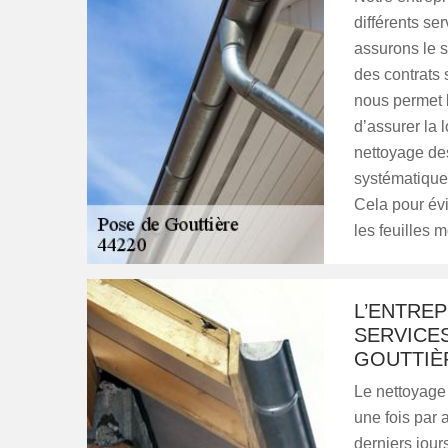
différents ser
assurons le s
des contrats 
nous permet b
d’assurer la 
nettoyage des
systématiquem
Cela pour év
les feuilles m
L’ENTRE
SERVICE
GOUTTIÈ
Le nettoyage 
une fois par 
derniers jour