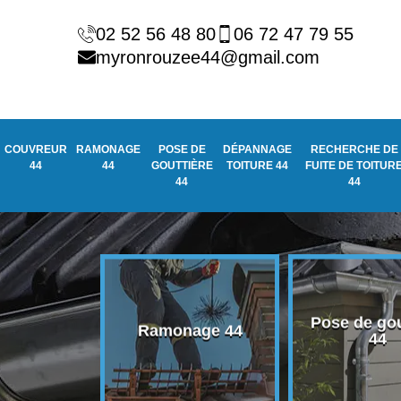
02 52 56 48 80
06 72 47 79 55
myronrouzee44@gmail.com
COUVREUR
RAMONAGE
POSE DE
DÉPANNAGE
RECHERCHE DE
44
44
GOUTTIÈRE
TOITURE 44
FUITE DE TOITUR
44
44
Pose de gou
eur 44
Ramonage 44
44