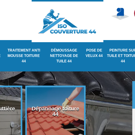
TRAITEMENT ANTI
DÉMOUSSAGE
POSE DE
PEINTURE SU
E
MOUSSE TOITURE
NETTOYAGE DE
VELUX 44
TUILE ET TOIT
44
TUILE 44
44
ttière
Dépannage toiture
Recherche de fu
44
de toiture 44