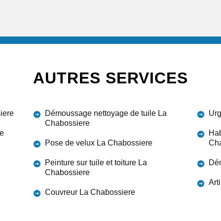
AUTRES SERVICES
iere
Démoussage nettoyage de tuile La
Urg
Chabossiere
re
Hab
Pose de velux La Chabossiere
Cha
Peinture sur tuile et toiture La
Dém
Chabossiere
Art
Couvreur La Chabossiere