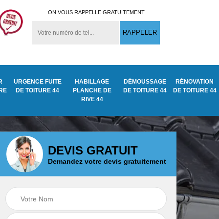
ON VOUS RAPPELLE GRATUITEMENT
R
URGENCE FUITE
HABILLAGE
DÉMOUSSAGE
RÉNOVATION
URE
DE TOITURE 44
PLANCHE DE
DE TOITURE 44
DE TOITURE 44
RIVE 44
DEVIS GRATUIT
Demandez votre devis gratuitement
Démoussage
ite
Traitement anti
nettoyage de tuile
mousse toiture 44
44