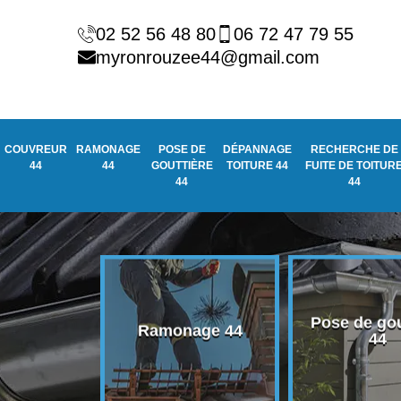
02 52 56 48 80
06 72 47 79 55
myronrouzee44@gmail.com
COUVREUR
RAMONAGE
POSE DE
DÉPANNAGE
RECHERCHE DE
44
44
GOUTTIÈRE
TOITURE 44
FUITE DE TOITUR
44
44
Pose de gou
eur 44
Ramonage 44
44