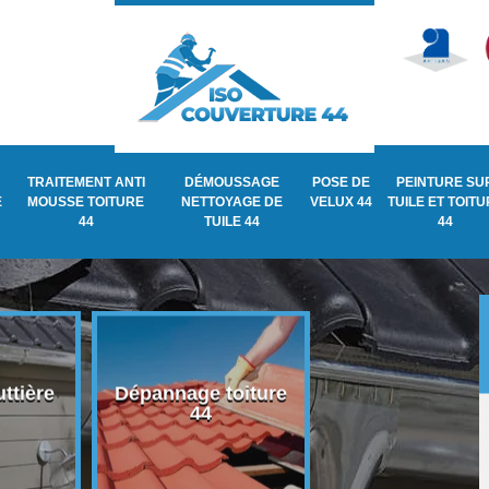
TRAITEMENT ANTI
DÉMOUSSAGE
POSE DE
PEINTURE SU
E
MOUSSE TOITURE
NETTOYAGE DE
VELUX 44
TUILE ET TOIT
44
TUILE 44
44
ttière
Dépannage toiture
Recherche de fu
44
de toiture 44