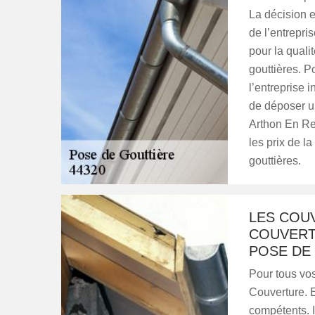
La décision e
de l’entrepri
pour la quali
gouttières. P
l’entreprise i
de déposer u
Arthon En Ret
les prix de l
gouttières.
LES COUV
COUVERT
POSE DE 
Pour tous vos
Couverture. E
compétents. I