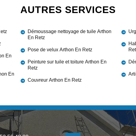
AUTRES SERVICES
Retz
Démoussage nettoyage de tuile Arthon
Urg
En Retz
z
Hab
Pose de velux Arthon En Retz
Ret
hon En
Peinture sur tuile et toiture Arthon En
Dém
Retz
thon En
Art
Couvreur Arthon En Retz