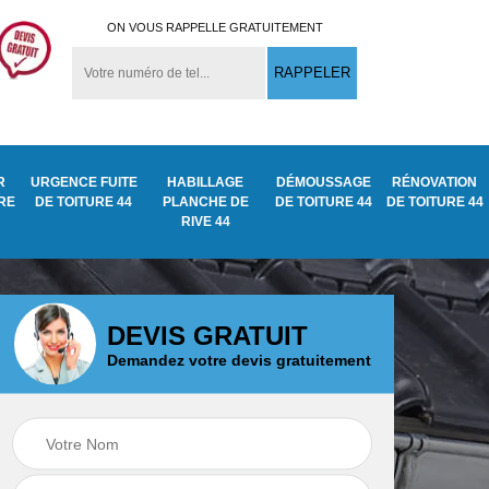
ON VOUS RAPPELLE GRATUITEMENT
R
URGENCE FUITE
HABILLAGE
DÉMOUSSAGE
RÉNOVATION
URE
DE TOITURE 44
PLANCHE DE
DE TOITURE 44
DE TOITURE 44
RIVE 44
DEVIS GRATUIT
Demandez votre devis gratuitement
Démoussage
ite
Traitement anti
nettoyage de tuile
mousse toiture 44
44