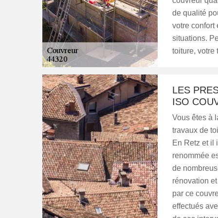
couvreur qual
de qualité po
votre confort 
situations. P
toiture, votre
LES PRE
ISO COU
Vous êtes à l
travaux de to
En Retz et il
renommée est 
de nombreuses
rénovation et
par ce couvre
effectués ave