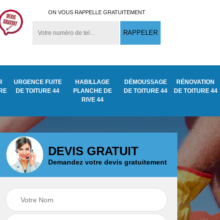
ON VOUS RAPPELLE GRATUITEMENT
R
URGENCE FUITE
HABILLAGE
DÉMOUSSAGE
RÉNOVATION
URE
DE TOITURE 44
PLANCHE DE
DE TOITURE 44
DE TOITURE 44
RIVE 44
DEVIS GRATUIT
Demandez votre devis gratuitement
Démoussage
ite
Traitement anti
nettoyage de tuile
mousse toiture 44
44