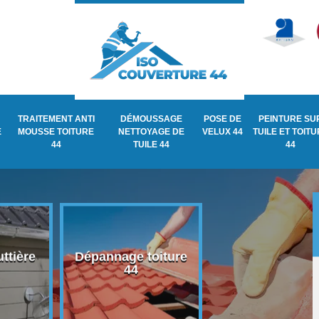
TRAITEMENT ANTI
DÉMOUSSAGE
POSE DE
PEINTURE SU
E
MOUSSE TOITURE
NETTOYAGE DE
VELUX 44
TUILE ET TOIT
44
TUILE 44
44
ttière
Dépannage toiture
Recherche de fu
44
de toiture 44