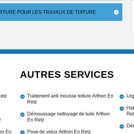
RTURE POUR LES TRAVAUX DE TOITURE
AUTRES SERVICES
Retz
Traitement anti mousse toiture Arthon En
Urg
Retz
Hab
Démoussage nettoyage de tuile Arthon
Ret
z
En Retz
Dém
hon En
Pose de velux Arthon En Retz