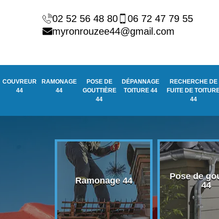
02 52 56 48 80
06 72 47 79 55
myronrouzee44@gmail.com
COUVREUR
RAMONAGE
POSE DE
DÉPANNAGE
RECHERCHE DE
44
44
GOUTTIÈRE
TOITURE 44
FUITE DE TOITUR
44
44
Pose de gou
eur 44
Ramonage 44
44