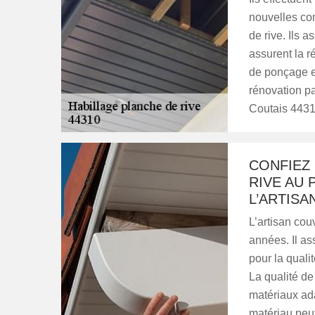
nouvelles co
de rive. Ils a
assurent la r
de ponçage et
rénovation pa
Coutais 4431
CONFIEZ 
RIVE AU 
L’ARTISA
L’artisan cou
années. Il ass
pour la quali
La qualité de
matériaux ada
matériau peut