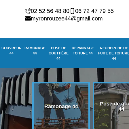
02 52 56 48 80
06 72 47 79 55
myronrouzee44@gmail.com
COUVREUR
RAMONAGE
POSE DE
DÉPANNAGE
RECHERCHE DE
44
44
GOUTTIÈRE
TOITURE 44
FUITE DE TOITUR
44
44
Pose de gou
eur 44
Ramonage 44
44