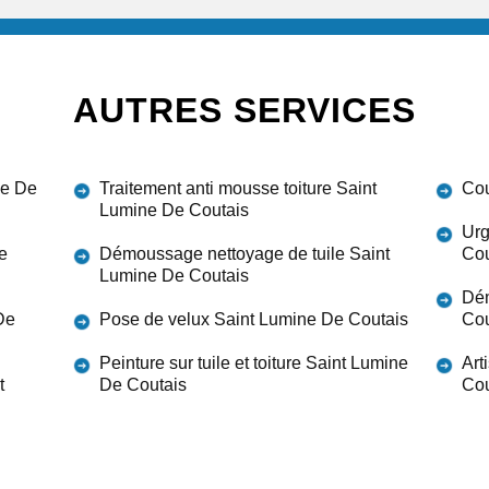
AUTRES SERVICES
ne De
Traitement anti mousse toiture Saint
Cou
Lumine De Coutais
Urg
e
Démoussage nettoyage de tuile Saint
Cou
Lumine De Coutais
Dém
De
Pose de velux Saint Lumine De Coutais
Cou
Peinture sur tuile et toiture Saint Lumine
Art
t
De Coutais
Cou