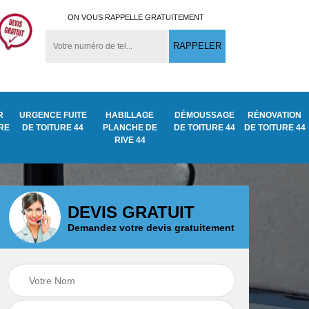
ON VOUS RAPPELLE GRATUITEMENT
R
URGENCE FUITE
HABILLAGE
DÉMOUSSAGE
RÉNOVATION
URE
DE TOITURE 44
PLANCHE DE
DE TOITURE 44
DE TOITURE 44
RIVE 44
DEVIS GRATUIT
Demandez votre devis gratuitement
Démoussage
ite
Traitement anti
nettoyage de tuile
mousse toiture 44
44