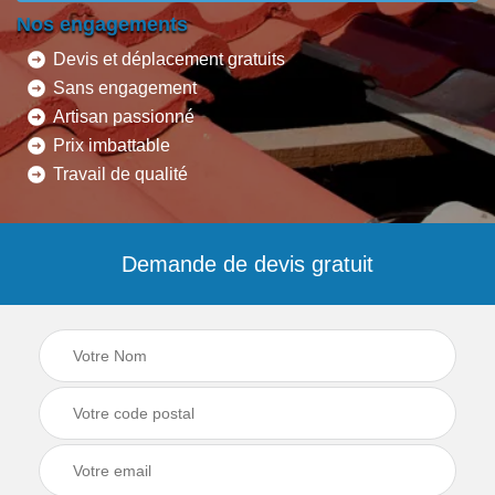
Nos engagements
Devis et déplacement gratuits
Sans engagement
Artisan passionné
Prix imbattable
Travail de qualité
Demande de devis gratuit