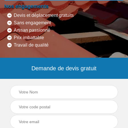
Nos engagements
Devis et déplacement gratuits
Sans engagement
Artisan passionné
Prix imbattable
Travail de qualité
Demande de devis gratuit